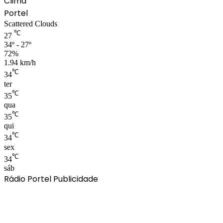
Clima
Portel
Scattered Clouds
℃
27
34º - 27º
72%
1.94 km/h
℃
34
ter
℃
35
qua
℃
35
qui
℃
34
sex
℃
34
sáb
Rádio Portel Publicidade