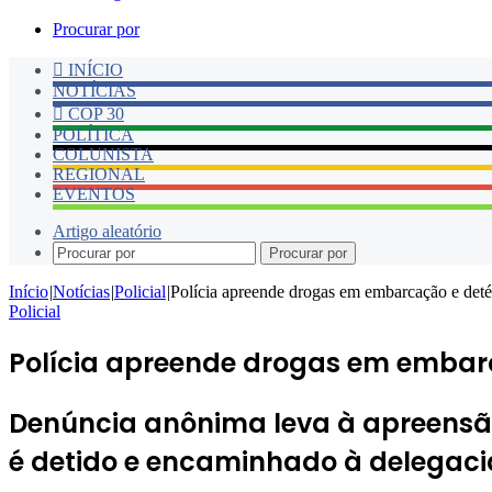
Procurar por
INÍCIO
NOTÍCIAS
COP 30
POLÍTICA
COLUNISTA
REGIONAL
EVENTOS
Artigo aleatório
Procurar por
Início
|
Notícias
|
Policial
|
Polícia apreende drogas em embarcação e deté
Policial
Polícia apreende drogas em embarc
Denúncia anônima leva à apreensão
é detido e encaminhado à delegaci