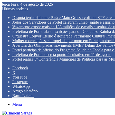
terça-feira, 4 de agosto de 2026
Últimas notícias
Disputa territorial entre Pará e Mato Grosso volta ao STF e re
Jogos dos Servidores de Portel celebram união, saúde e espírito
Vazamento expõe mais de 183 milhões de e-mails e senhas de 
Prefeitura de Portel abre inscrições para o I Concurso Rainha
Orquestra Louvor Eterno é declarada Patrimônio Cultural Imate
Mulher morre após ser atropelada por moto em Portel; motocicli
Abertura das Olimpíadas movimenta EMEF Dilma dos Santos Ca
Portel participa de oficina do Programa Saúde na Escola para o 
Prefeitura de Portel decreta ponto facultativo em 11 de agosto
Portel realiza 3ª Conferência Municipal de Políticas para as Mu
Facebook
X
YouTube
Instagram
WhatsApp
Artigo aleatório
Barra Lateral
Menu