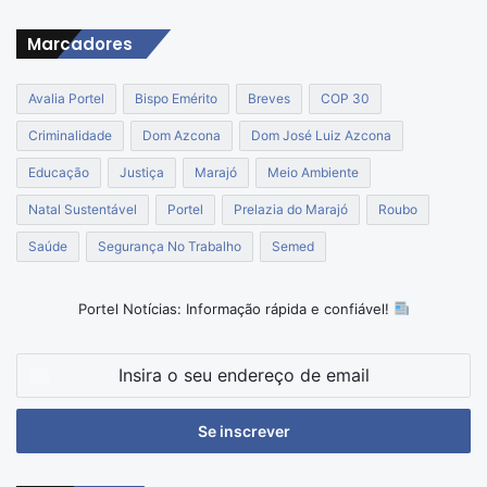
Marcadores
Avalia Portel
Bispo Emérito
Breves
COP 30
Criminalidade
Dom Azcona
Dom José Luiz Azcona
Educação
Justiça
Marajó
Meio Ambiente
Natal Sustentável
Portel
Prelazia do Marajó
Roubo
Saúde
Segurança No Trabalho
Semed
Portel Notícias: Informação rápida e confiável!
Insira
o
seu
endereço
de
email