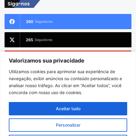
Siga-nos
390
Seguidores
265
Seguidores
228
Inscritos
Valorizamos sua privacidade
Utilizamos cookies para aprimorar sua experiência de
2.733
Seguidores
navegação, exibir anúncios ou conteúdo personalizado e
analisar nosso tráfego. Ao clicar em “Aceitar todos”, você
concorda com nosso uso de cookies.
© Copyright 2026
Charlem Sarges
. Todos os direitos reservados |
Aceitar tudo
Hospedado por
i9 Digital
Personalizar
Início
Sobre
Equipe