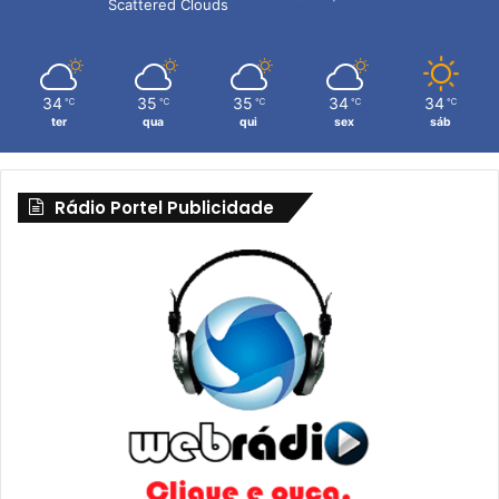
Scattered Clouds
34
35
35
34
34
℃
℃
℃
℃
℃
ter
qua
qui
sex
sáb
Rádio Portel Publicidade