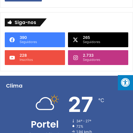
Siga-nos
390
265
Seguidores
Seguidores
228
2.733
Inscritos
Seguidores
Clima
27
℃
Portel
34º - 27º
72%
1.94 km/h