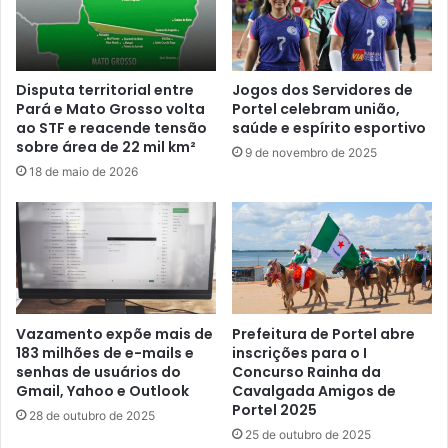
f
i
i
p
c
a
i
l
n
Disputa territorial entre
Jogos dos Servidores de
d
Pará e Mato Grosso volta
Portel celebram união,
a
ao STF e reacende tensão
saúde e espírito esportivo
e
d
sobre área de 22 mil km²
P
o
9 de novembro de 2025
o
P
18 de maio de 2026
l
r
í
o
t
g
i
r
c
a
a
m
s
a
Vazamento expõe mais de
Prefeitura de Portel abre
p
S
183 milhões de e-mails e
inscrições para o I
a
a
senhas de usuários do
Concurso Rainha da
r
ú
Gmail, Yahoo e Outlook
Cavalgada Amigos de
a
d
Portel 2025
28 de outubro de 2025
a
e
25 de outubro de 2025
s
n