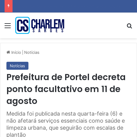
Vazamento expõe mais de 183 milhões de e-mails e senhas de usuários do Gmail, Yahoo e Outlook
Menu
P
Início
|
Notícias
Notícias
Prefeitura de Portel decreta
ponto facultativo em 11 de
agosto
Medida foi publicada nesta quarta-feira (6) e
não afetará serviços essenciais como saúde e
limpeza urbana, que seguirão com escalas de
plantão