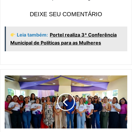
DEIXE SEU COMENTÁRIO
Leia também:
Portel realiza 3ª Conferência
Municipal de Políticas para as Mulheres
P
o
r
t
e
l
r
e
a