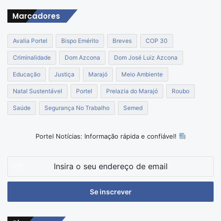
Marcadores
Avalia Portel
Bispo Emérito
Breves
COP 30
Criminalidade
Dom Azcona
Dom José Luiz Azcona
Educação
Justiça
Marajó
Meio Ambiente
Natal Sustentável
Portel
Prelazia do Marajó
Roubo
Saúde
Segurança No Trabalho
Semed
Portel Notícias: Informação rápida e confiável!
Insira
o
seu
endereço
de
email