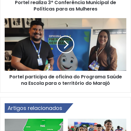
Portel realiza 3ª Conferência Municipal de
l
Políticas para as Mulheres
i
z
a
P
3
o
ª
r
C
t
o
e
n
l
f
p
e
a
r
r
ê
Portel participa de oficina do Programa Saúde
t
n
na Escola para o território do Marajó
i
c
c
i
i
a
p
M
Artigos relacionados
a
u
d
n
e
i
o
c