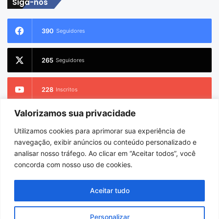
Siga-nos
390
Seguidores
265
Seguidores
228
Inscritos
Valorizamos sua privacidade
2.733
Seguidores
Utilizamos cookies para aprimorar sua experiência de
navegação, exibir anúncios ou conteúdo personalizado e
analisar nosso tráfego. Ao clicar em “Aceitar todos”, você
concorda com nosso uso de cookies.
© Copyright 2026
Charlem Sarges
. Todos os direitos reservados |
Hospedado por
i9 Digital
Aceitar tudo
Início
Sobre
Equipe
Personalizar