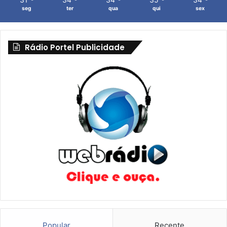
seg
ter
qua
qui
sex
Rádio Portel Publicidade
Popular
Recente