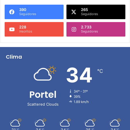
390
265
Seguidores
Seguidores
228
2.733
Inscritos
Seguidores
Clima
34
℃
Portel
34º - 31º
39%
1.89 km/h
Scattered Clouds
31
34
34
35
34
℃
℃
℃
℃
℃