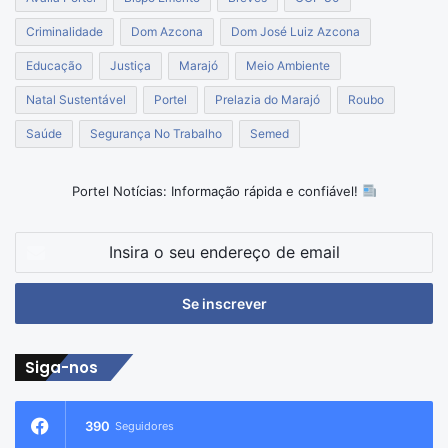
Criminalidade
Dom Azcona
Dom José Luiz Azcona
Educação
Justiça
Marajó
Meio Ambiente
Natal Sustentável
Portel
Prelazia do Marajó
Roubo
Saúde
Segurança No Trabalho
Semed
Portel Notícias: Informação rápida e confiável!
Insira
o
seu
endereço
de
email
Siga-nos
390
Seguidores