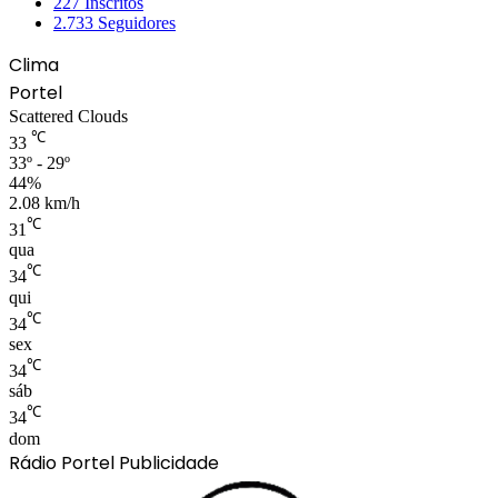
227
Inscritos
2.733
Seguidores
Clima
Portel
Scattered Clouds
℃
33
33º - 29º
44%
2.08 km/h
℃
31
qua
℃
34
qui
℃
34
sex
℃
34
sáb
℃
34
dom
Rádio Portel Publicidade