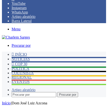
YouTube
Instagram
WhatsApp
Artigo aleatório
Barra Lateral
Menu
Procurar por
INÍCIO
NOTÍCIAS
COP 30
POLÍTICA
COLUNISTA
REGIONAL
EVENTOS
Artigo aleatório
Procurar por
Início
|
Dom José Luiz Azcona