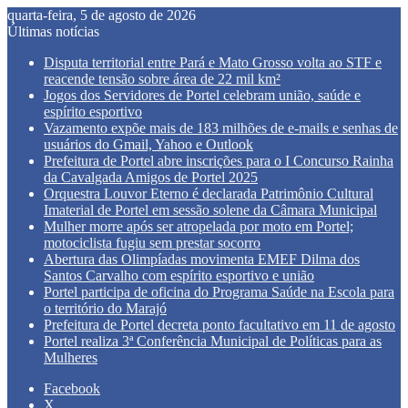
quarta-feira, 5 de agosto de 2026
Últimas notícias
Disputa territorial entre Pará e Mato Grosso volta ao STF e
reacende tensão sobre área de 22 mil km²
Jogos dos Servidores de Portel celebram união, saúde e
espírito esportivo
Vazamento expõe mais de 183 milhões de e-mails e senhas de
usuários do Gmail, Yahoo e Outlook
Prefeitura de Portel abre inscrições para o I Concurso Rainha
da Cavalgada Amigos de Portel 2025
Orquestra Louvor Eterno é declarada Patrimônio Cultural
Imaterial de Portel em sessão solene da Câmara Municipal
Mulher morre após ser atropelada por moto em Portel;
motociclista fugiu sem prestar socorro
Abertura das Olimpíadas movimenta EMEF Dilma dos
Santos Carvalho com espírito esportivo e união
Portel participa de oficina do Programa Saúde na Escola para
o território do Marajó
Prefeitura de Portel decreta ponto facultativo em 11 de agosto
Portel realiza 3ª Conferência Municipal de Políticas para as
Mulheres
Facebook
X