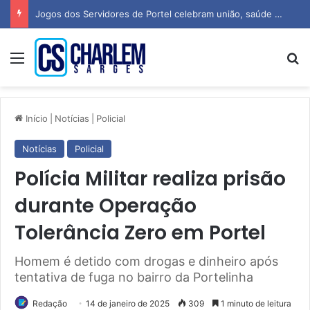
Jogos dos Servidores de Portel celebram união, saúde e espírito esportivo
Menu
P
Início
|
Notícias
|
Policial
Notícias
Policial
Polícia Militar realiza prisão
durante Operação
Tolerância Zero em Portel
Homem é detido com drogas e dinheiro após
tentativa de fuga no bairro da Portelinha
Redação
14 de janeiro de 2025
309
1 minuto de leitura