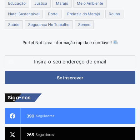
Educação
Justiça
Marajó
Meio Ambiente
Natal Sustentável
Portel
Prelazia do Marajó
Roubo
Saúde
Segurança No Trabalho
Semed
Portel Notícias: Informação rápida e confiável!
Insira
o
seu
endereço
de
email
Siga-nos
390
Seguidores
265
Seguidores