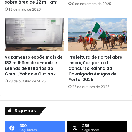
sobre área de 22 mil km²
í
o
9 de novembro de 2025
c
g
18 de maio de 2026
i
r
a
a
e
m
m
a
P
ç
o
ã
r
o
Vazamento expõe mais de
Prefeitura de Portel abre
t
e
183 milhões de e-mails e
inscrições para o I
e
s
senhas de usuários do
Concurso Rainha da
l
p
Gmail, Yahoo e Outlook
Cavalgada Amigos de
e
Portel 2025
28 de outubro de 2025
c
25 de outubro de 2025
i
a
l
d
Siga-nos
e
u
390
265
m
Seguidores
Seguidores