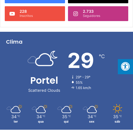
a
s
228
2.733
e
Inscritos
Seguidores
m
a
n
a
Clima
29
℃
Portel
29º - 29º
55%
1.65 km/h
Scattered Clouds
34
34
35
34
35
℃
℃
℃
℃
℃
ter
qua
qui
sex
sáb