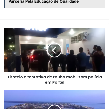
Parceria Pela Educação de Qualidade
T
i
r
o
t
e
i
o
e
Tiroteio e tentativa de roubo mobilizam polícia
t
em Portel
e
n
t
P
a
o
t
r
i
t