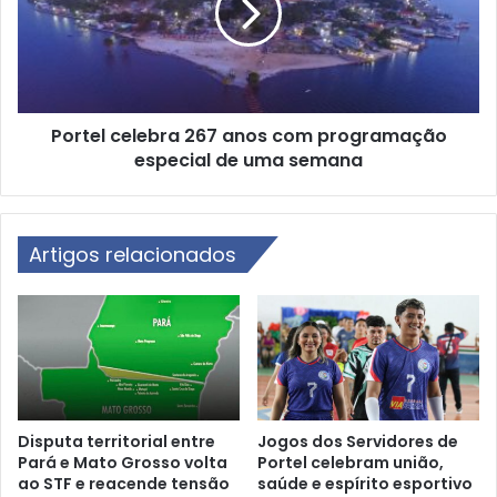
v
e
a
l
d
c
e
e
r
l
o
Portel celebra 267 anos com programação
e
u
especial de uma semana
b
b
r
o
a
m
2
o
Artigos relacionados
6
b
7
i
a
l
n
i
o
z
s
a
c
m
o
p
m
Disputa territorial entre
Jogos dos Servidores de
o
Pará e Mato Grosso volta
Portel celebram união,
p
ao STF e reacende tensão
saúde e espírito esportivo
l
r