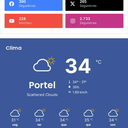
390
265
Seguidores
Seguidores
228
2.733
Inscritos
Seguidores
Clima
34
℃
Portel
34º - 31º
39%
1.89 km/h
Scattered Clouds
31
34
34
35
34
℃
℃
℃
℃
℃
seg
ter
qua
qui
sex