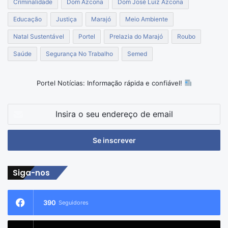
Criminalidade
Dom Azcona
Dom José Luiz Azcona
Educação
Justiça
Marajó
Meio Ambiente
Natal Sustentável
Portel
Prelazia do Marajó
Roubo
Saúde
Segurança No Trabalho
Semed
Portel Notícias: Informação rápida e confiável!
Insira
o
seu
endereço
de
email
Siga-nos
390
Seguidores