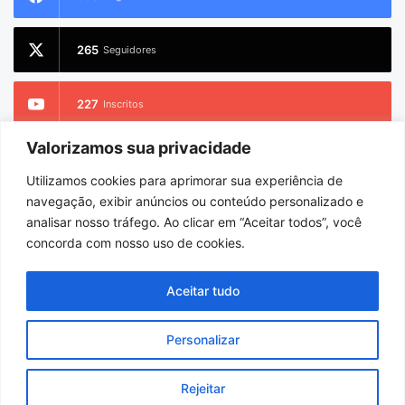
265
Seguidores
227
Inscritos
Valorizamos sua privacidade
2.733
Seguidores
Utilizamos cookies para aprimorar sua experiência de
navegação, exibir anúncios ou conteúdo personalizado e
analisar nosso tráfego. Ao clicar em “Aceitar todos”, você
concorda com nosso uso de cookies.
© Copyright 2026
Charlem Sarges
. Todos os direitos reservados |
Hospedado por
i9 Digital
Aceitar tudo
Início
Sobre
Equipe
Personalizar
Facebook
X
YouTube
Instagram
WhatsApp
Rejeitar