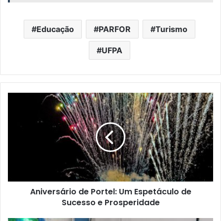
Educação
PARFOR
Turismo
UFPA
A
n
i
v
e
r
s
á
r
Aniversário de Portel: Um Espetáculo de
i
Sucesso e Prosperidade
o
d