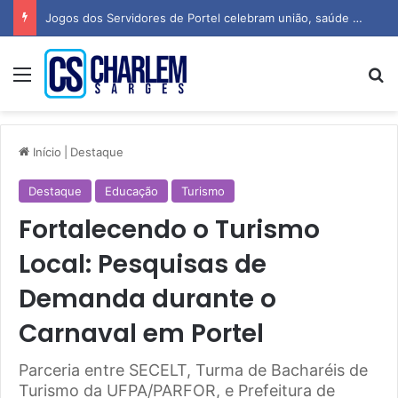
Jogos dos Servidores de Portel celebram união, saúde e espírito esportivo
Menu
P
Início
|
Destaque
Destaque
Educação
Turismo
Fortalecendo o Turismo
Local: Pesquisas de
Demanda durante o
Carnaval em Portel
Parceria entre SECELT, Turma de Bacharéis de
Turismo da UFPA/PARFOR, e Prefeitura de