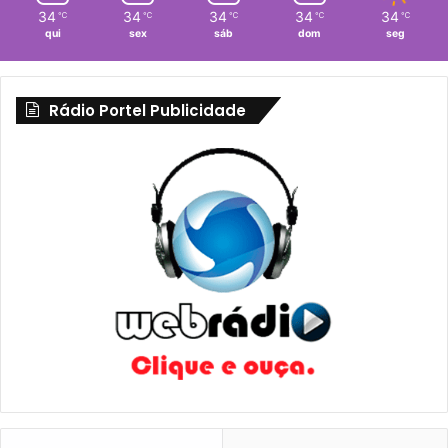
34
34
34
34
34
℃
℃
℃
℃
℃
qui
sex
sáb
dom
seg
Rádio Portel Publicidade