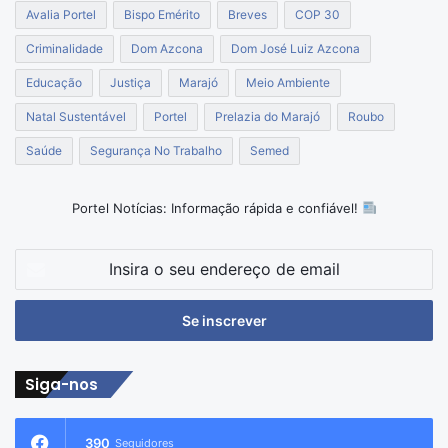
Avalia Portel
Bispo Emérito
Breves
COP 30
Criminalidade
Dom Azcona
Dom José Luiz Azcona
Educação
Justiça
Marajó
Meio Ambiente
Natal Sustentável
Portel
Prelazia do Marajó
Roubo
Saúde
Segurança No Trabalho
Semed
Portel Notícias: Informação rápida e confiável!
Insira
o
seu
endereço
de
email
Siga-nos
390
Seguidores