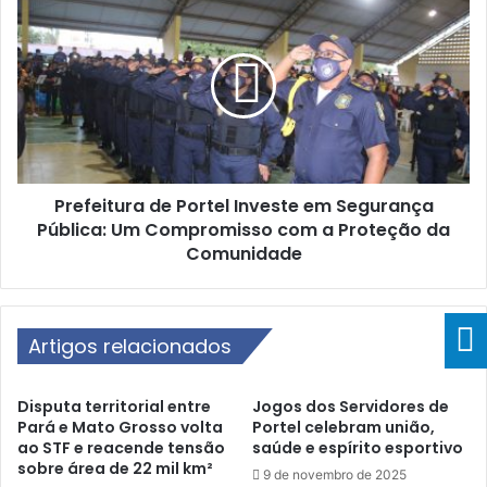
i
r
o
e
n
f
a
e
s
i
i
t
s
u
t
r
e
Prefeitura de Portel Investe em Segurança
a
m
Pública: Um Compromisso com a Proteção da
d
a
e
Comunidade
d
P
e
o
s
r
a
t
Artigos relacionados
ú
e
d
l
Disputa territorial entre
Jogos dos Servidores de
e
I
Pará e Mato Grosso volta
Portel celebram união,
c
n
ao STF e reacende tensão
saúde e espírito esportivo
o
v
sobre área de 22 mil km²
9 de novembro de 2025
m
e