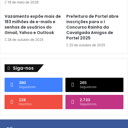
18 de maio de 2026
a
s
m
t
p
e
Vazamento expõe mais de
Prefeitura de Portel abre
l
183 milhões de e-mails e
inscrições para o I
e
senhas de usuários do
Concurso Rainha da
i
m
Gmail, Yahoo e Outlook
Cavalgada Amigos de
a
S
Portel 2025
ç
e
28 de outubro de 2025
ã
25 de outubro de 2025
g
o
u
e
r
m
a
Siga-nos
o
n
d
ç
e
a
390
265
r
Seguidores
Seguidores
P
n
ú
i
b
228
2.733
Inscritos
Seguidores
z
l
a
i
ç
c
ã
a