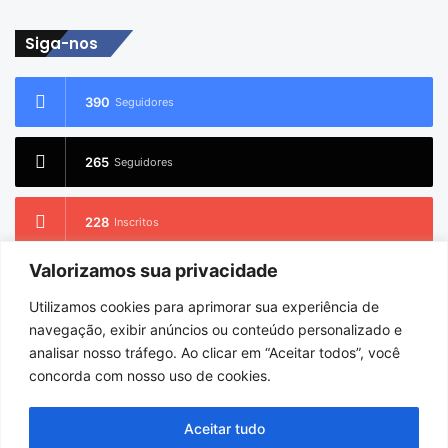
de
email
Siga-nos
390
Seguidores
265
Seguidores
228
Inscritos
Valorizamos sua privacidade
2.733
Seguidores
Utilizamos cookies para aprimorar sua experiência de
navegação, exibir anúncios ou conteúdo personalizado e
analisar nosso tráfego. Ao clicar em “Aceitar todos”, você
concorda com nosso uso de cookies.
© Copyright 2026
Charlem Sarges
. Todos os direitos reservados |
Hospedado por
i9 Digital
Aceitar tudo
Início
Sobre
Equipe