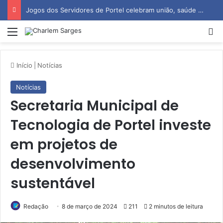
Jogos dos Servidores de Portel celebram união, saúde e espírito esportivo
Menu
P
Início
|
Notícias
Notícias
Secretaria Municipal de
Tecnologia de Portel investe
em projetos de
desenvolvimento
sustentável
Redação
8 de março de 2024
211
2 minutos de leitura