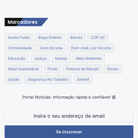
Marcadores
Avalia Portel
Bispo Emérito
Breves
COP 30
Criminalidade
Dom Azcona
Dom José Luiz Azcona
Educação
Justiça
Marajó
Meio Ambiente
Natal Sustentável
Portel
Prelazia do Marajó
Roubo
Saúde
Segurança No Trabalho
Semed
Portel Notícias: Informação rápida e confiável! 📰
Insira
o
seu
endereço