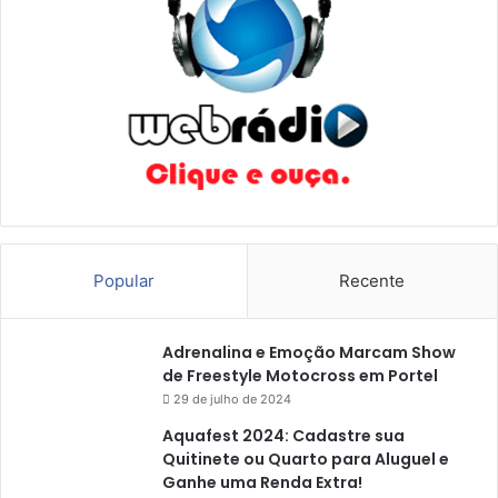
e
ç
ã
o
d
a
C
o
m
u
n
i
Popular
Recente
d
a
d
Adrenalina e Emoção Marcam Show
e
de Freestyle Motocross em Portel
29 de julho de 2024
Aquafest 2024: Cadastre sua
Quitinete ou Quarto para Aluguel e
Ganhe uma Renda Extra!