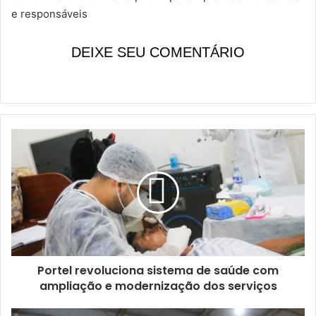
e responsáveis
DEIXE SEU COMENTÁRIO
P
o
r
t
e
l
r
e
v
Portel revoluciona sistema de saúde com
o
ampliação e modernização dos serviços
l
u
c
P