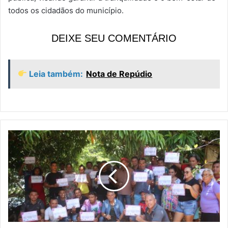
todos os cidadãos do município.
DEIXE SEU COMENTÁRIO
Leia também:
Nota de Repúdio
S
e
c
r
e
t
a
r
i