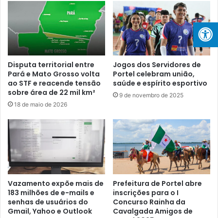
c
d
a
e
ç
P
ã
o
o
r
P
t
r
Disputa territorial entre
Jogos dos Servidores de
e
i
Pará e Mato Grosso volta
Portel celebram união,
l
ao STF e reacende tensão
saúde e espírito esportivo
o
sobre área de 22 mil km²
i
r
9 de novembro de 2025
n
i
18 de maio de 2026
v
t
e
á
s
r
t
i
e
o
e
e
m
m
Vazamento expõe mais de
Prefeitura de Portel abre
p
P
183 milhões de e-mails e
inscrições para o I
r
o
senhas de usuários do
Concurso Rainha da
o
r
Gmail, Yahoo e Outlook
Cavalgada Amigos de
j
t