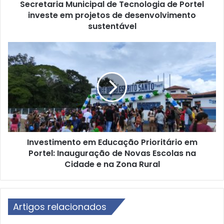
Secretaria Municipal de Tecnologia de Portel
a
investe em projetos de desenvolvimento
M
u
sustentável
n
i
I
c
n
i
v
p
e
a
s
l
t
d
i
e
m
T
e
e
Investimento em Educação Prioritário em
n
c
Portel: Inauguração de Novas Escolas na
t
n
o
Cidade e na Zona Rural
o
e
l
m
o
E
g
d
Artigos relacionados
i
u
a