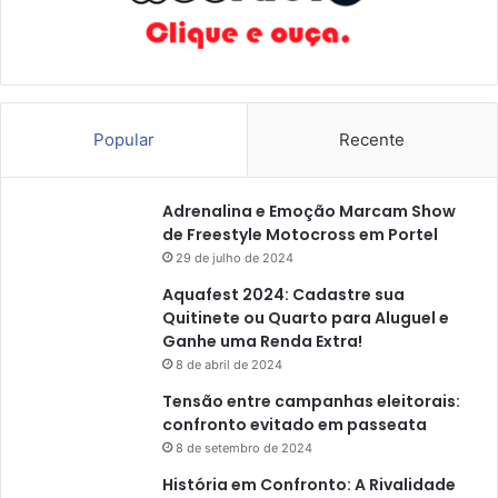
a
R
u
r
a
l
Popular
Recente
Adrenalina e Emoção Marcam Show
de Freestyle Motocross em Portel
29 de julho de 2024
Aquafest 2024: Cadastre sua
Quitinete ou Quarto para Aluguel e
Ganhe uma Renda Extra!
8 de abril de 2024
Tensão entre campanhas eleitorais:
confronto evitado em passeata
8 de setembro de 2024
História em Confronto: A Rivalidade