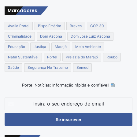
Marcadores
Avalia Portel
Bispo Emérito
Breves
COP 30
Criminalidade
Dom Azcona
Dom José Luiz Azcona
Educação
Justiça
Marajó
Meio Ambiente
Natal Sustentável
Portel
Prelazia do Marajó
Roubo
Saúde
Segurança No Trabalho
Semed
Portel Notícias: Informação rápida e confiável!
Insira
o
seu
endereço
de
email