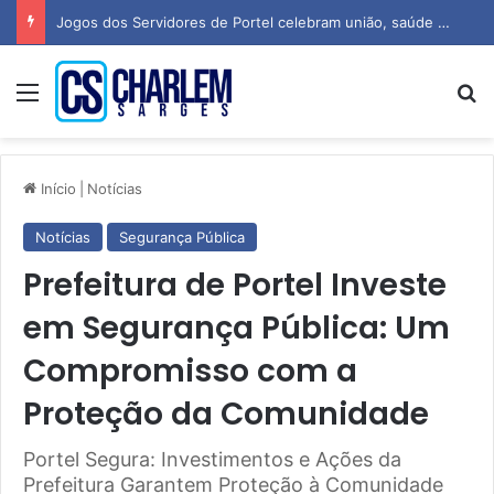
Jogos dos Servidores de Portel celebram união, saúde e espírito esportivo
Menu
P
Início
|
Notícias
Notícias
Segurança Pública
Prefeitura de Portel Investe
em Segurança Pública: Um
Compromisso com a
Proteção da Comunidade
Portel Segura: Investimentos e Ações da
Prefeitura Garantem Proteção à Comunidade