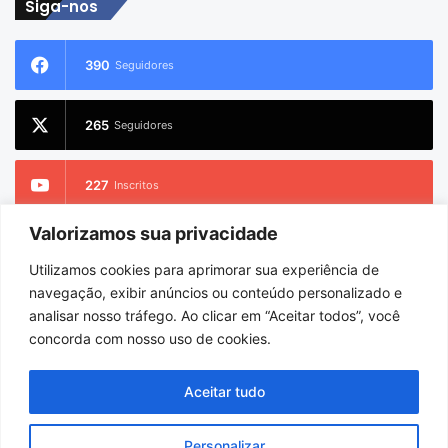
Siga-nos
390
Seguidores
265
Seguidores
227
Inscritos
Valorizamos sua privacidade
2.733
Seguidores
Utilizamos cookies para aprimorar sua experiência de
navegação, exibir anúncios ou conteúdo personalizado e
analisar nosso tráfego. Ao clicar em “Aceitar todos”, você
concorda com nosso uso de cookies.
© Copyright 2026
Charlem Sarges
. Todos os direitos reservados |
Hospedado por
i9 Digital
Aceitar tudo
Início
Sobre
Equipe
Personalizar