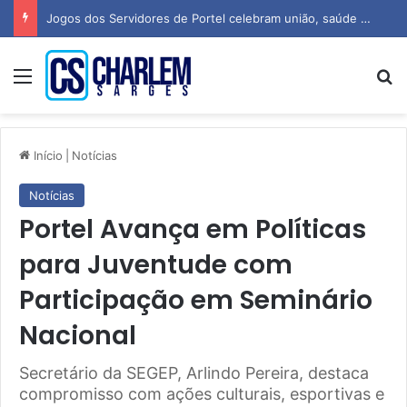
Jogos dos Servidores de Portel celebram união, saúde e espírito esportivo
Menu
P
Início
|
Notícias
Notícias
Portel Avança em Políticas
para Juventude com
Participação em Seminário
Nacional
Secretário da SEGEP, Arlindo Pereira, destaca
compromisso com ações culturais, esportivas e