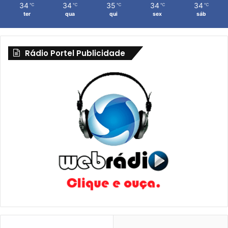
34
34
35
34
34
℃
℃
℃
℃
℃
ter
qua
qui
sex
sáb
Rádio Portel Publicidade