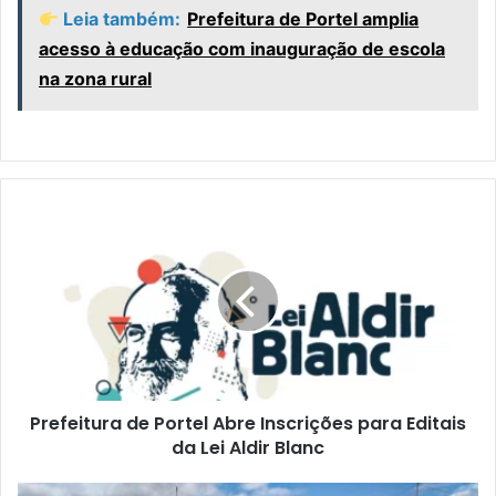
Leia também:
Prefeitura de Portel amplia
acesso à educação com inauguração de escola
na zona rural
P
r
e
f
e
i
t
u
r
Prefeitura de Portel Abre Inscrições para Editais
a
da Lei Aldir Blanc
d
e
P
S