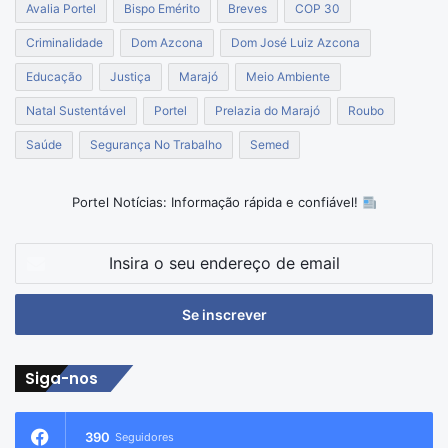
Avalia Portel
Bispo Emérito
Breves
COP 30
Criminalidade
Dom Azcona
Dom José Luiz Azcona
Educação
Justiça
Marajó
Meio Ambiente
Natal Sustentável
Portel
Prelazia do Marajó
Roubo
Saúde
Segurança No Trabalho
Semed
Portel Notícias: Informação rápida e confiável!
Insira
o
seu
endereço
de
email
Siga-nos
390
Seguidores