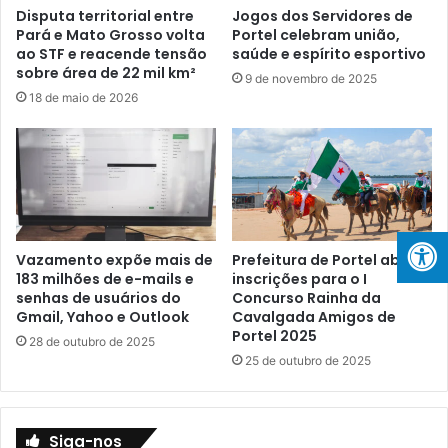
r
a
Disputa territorial entre
Jogos dos Servidores de
a
Pará e Mato Grosso volta
Portel celebram união,
d
ao STF e reacende tensão
saúde e espírito esportivo
E
e
sobre área de 22 mil km²
d
P
9 de novembro de 2025
i
o
18 de maio de 2026
t
r
a
t
i
e
s
l
d
C
a
o
L
n
Vazamento expõe mais de
Prefeitura de Portel abre
e
v
183 milhões de e-mails e
inscrições para o I
i
o
senhas de usuários do
Concurso Rainha da
A
c
Gmail, Yahoo e Outlook
Cavalgada Amigos de
l
a
Portel 2025
28 de outubro de 2025
d
A
25 de outubro de 2025
i
t
r
l
B
e
l
t
Siga-nos