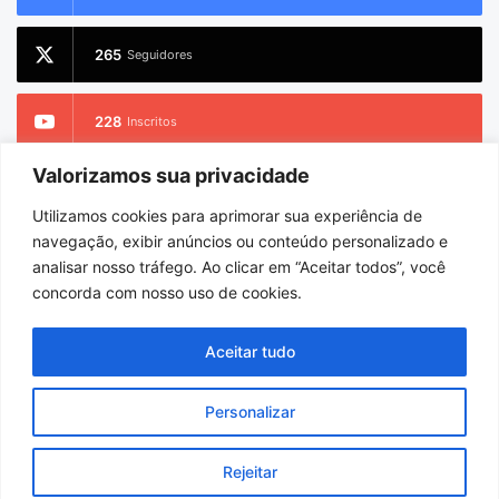
265
Seguidores
228
Inscritos
Valorizamos sua privacidade
2.733
Seguidores
Utilizamos cookies para aprimorar sua experiência de
navegação, exibir anúncios ou conteúdo personalizado e
analisar nosso tráfego. Ao clicar em “Aceitar todos”, você
concorda com nosso uso de cookies.
© Copyright 2026
Charlem Sarges
. Todos os direitos reservados |
Hospedado por
i9 Digital
Aceitar tudo
Início
Sobre
Equipe
Personalizar
Facebook
X
YouTube
Instagram
WhatsApp
Rejeitar