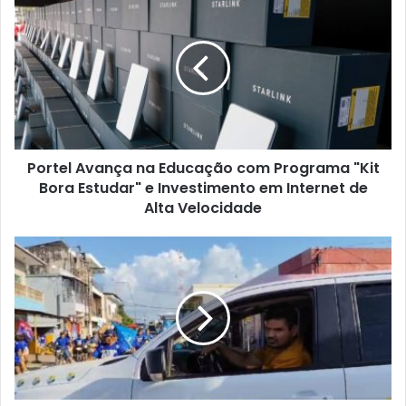
o
r
t
e
l
A
v
a
Portel Avança na Educação com Programa "Kit
n
Bora Estudar" e Investimento em Internet de
ç
a
Alta Velocidade
n
a
T
E
e
d
n
u
s
c
ã
a
o
ç
e
ã
n
o
t