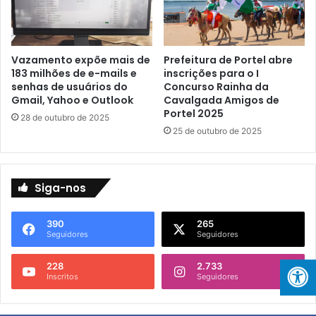
t
:
u
c
d
o
a
n
Vazamento expõe mais de
Prefeitura de Portel abre
r
f
183 milhões de e-mails e
inscrições para o I
"
r
senhas de usuários do
Concurso Rainha da
e
o
Gmail, Yahoo e Outlook
Cavalgada Amigos de
I
n
Portel 2025
28 de outubro de 2025
n
t
25 de outubro de 2025
v
o
e
e
s
v
t
i
Siga-nos
i
t
m
a
390
265
e
d
Seguidores
Seguidores
n
o
t
e
228
2.733
o
m
Inscritos
Seguidores
e
p
m
a
I
s