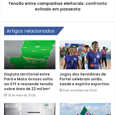
c
Tensão entre campanhas eleitorais: confronto
r
o
evitado em passeata
e
m
c
P
a
r
m
o
Artigos relacionados
p
g
a
r
n
a
h
m
a
a
s
"
e
K
l
i
e
Disputa territorial entre
Jogos dos Servidores de
t
Pará e Mato Grosso volta
Portel celebram união,
i
B
ao STF e reacende tensão
saúde e espírito esportivo
t
sobre área de 22 mil km²
o
o
9 de novembro de 2025
r
r
18 de maio de 2026
a
a
E
i
s
s