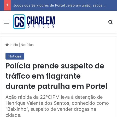
Jogos dos Servidores de Portel celebram união, saúde e espírito esportivo
Menu
P
Início
|
Notícias
Notícias
Polícia prende suspeito de
tráfico em flagrante
durante patrulha em Portel
Ação rápida da 22ªCIPM leva à detenção de
Henrique Valente dos Santos, conhecido como
"Baixinho", suspeito de vender drogas na
cidade.