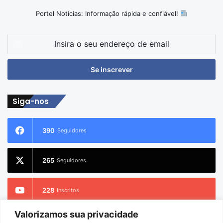
Portel Notícias: Informação rápida e confiável!
Insira
o
seu
endereço
de
email
Siga-nos
390
Seguidores
265
Seguidores
228
Inscritos
Valorizamos sua privacidade
2.733
Seguidores