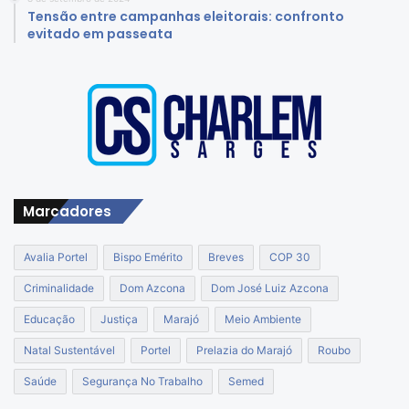
Tensão entre campanhas eleitorais: confronto
evitado em passeata
Marcadores
Avalia Portel
Bispo Emérito
Breves
COP 30
Criminalidade
Dom Azcona
Dom José Luiz Azcona
Educação
Justiça
Marajó
Meio Ambiente
Natal Sustentável
Portel
Prelazia do Marajó
Roubo
Saúde
Segurança No Trabalho
Semed