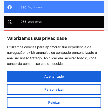
390
Seguidores
265
Seguidores
228
Inscritos
Valorizamos sua privacidade
Utilizamos cookies para aprimorar sua experiência de
2.733
Seguidores
navegação, exibir anúncios ou conteúdo personalizado e
analisar nosso tráfego. Ao clicar em “Aceitar todos”, você
concorda com nosso uso de cookies.
© Copyright 2026
Charlem Sarges
. Todos os direitos reservados |
Aceitar tudo
Hospedado por
i9 Digital
Personalizar
Início
Sobre
Equipe
Facebook
X
YouTube
Instagram
WhatsApp
Rejeitar