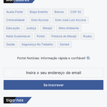
Avalia Portel
Bispo Emérito
Breves
COP 30
Criminalidade
Dom Azcona
Dom José Luiz Azcona
Educação
Justiça
Marajó
Meio Ambiente
Natal Sustentável
Portel
Prelazia do Marajó
Roubo
Saúde
Segurança No Trabalho
Semed
Portel Notícias: Informação rápida e confiável!
Insira
o
seu
endereço
de
email
Siga-nos