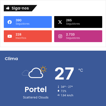
Siga-nos
390
265
Seguidores
Seguidores
228
2.733
Inscritos
Seguidores
Clima
27
℃
Portel
34º - 27º
72%
1.94 km/h
Scattered Clouds