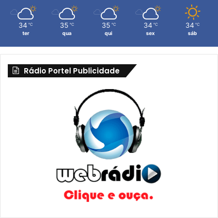
34
35
35
34
34
℃
℃
℃
℃
℃
ter
qua
qui
sex
sáb
Rádio Portel Publicidade