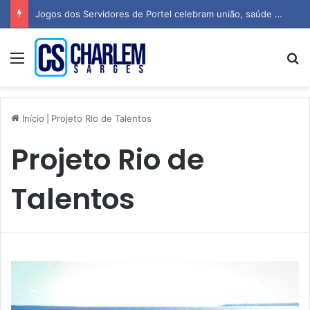
Jogos dos Servidores de Portel celebram união, saúde e espírito esportivo
Menu
P
Início
|
Projeto Rio de Talentos
Projeto Rio de
Talentos