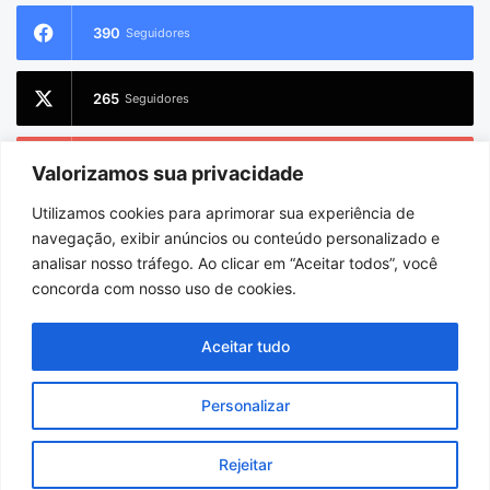
390
Seguidores
265
Seguidores
228
Inscritos
Valorizamos sua privacidade
Utilizamos cookies para aprimorar sua experiência de
2.733
Seguidores
navegação, exibir anúncios ou conteúdo personalizado e
analisar nosso tráfego. Ao clicar em “Aceitar todos”, você
concorda com nosso uso de cookies.
© Copyright 2026
Charlem Sarges
. Todos os direitos reservados |
Aceitar tudo
Hospedado por
i9 Digital
Personalizar
Início
Sobre
Equipe
Facebook
X
YouTube
Instagram
WhatsApp
Rejeitar