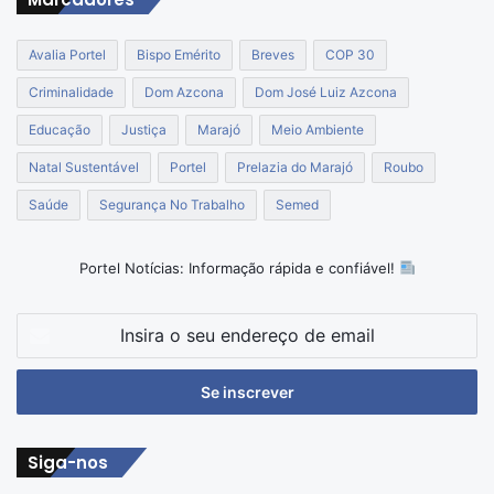
Avalia Portel
Bispo Emérito
Breves
COP 30
Criminalidade
Dom Azcona
Dom José Luiz Azcona
Educação
Justiça
Marajó
Meio Ambiente
Natal Sustentável
Portel
Prelazia do Marajó
Roubo
Saúde
Segurança No Trabalho
Semed
Portel Notícias: Informação rápida e confiável!
Insira
o
seu
endereço
de
email
Siga-nos