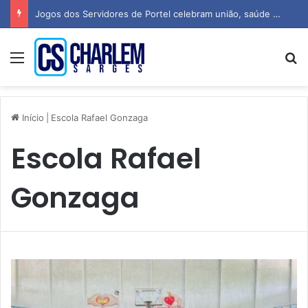
Jogos dos Servidores de Portel celebram união, saúde e espírito esportivo
Menu
P
Início
|
Escola Rafael Gonzaga
Escola Rafael
Gonzaga