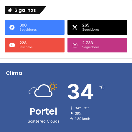
Siga-nos
390
265
Seguidores
Seguidores
228
2.733
Inscritos
Seguidores
Clima
34
℃
Portel
34º - 31º
39%
1.89 km/h
Scattered Clouds