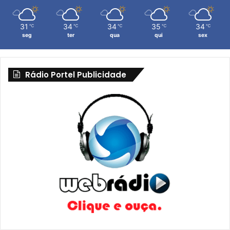
31
34
34
35
34
℃
℃
℃
℃
℃
seg
ter
qua
qui
sex
Rádio Portel Publicidade