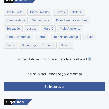
Avalia Portel
Bispo Emérito
Breves
COP 30
Criminalidade
Dom Azcona
Dom José Luiz Azcona
Educação
Justiça
Marajó
Meio Ambiente
Natal Sustentável
Portel
Prelazia do Marajó
Roubo
Saúde
Segurança No Trabalho
Semed
Portel Notícias: Informação rápida e confiável!
Insira
o
seu
endereço
de
email
Siga-nos