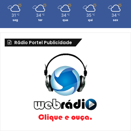
31
34
34
35
34
℃
℃
℃
℃
℃
seg
ter
qua
qui
sex
Rádio Portel Publicidade