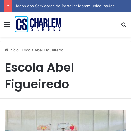
Jogos dos Servidores de Portel celebram união, saúde e espírito esportivo
Menu
P
Início
|
Escola Abel Figueiredo
Escola Abel
Figueiredo