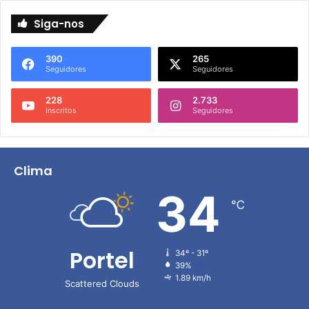
Siga-nos
390
265
Seguidores
Seguidores
228
2.733
Inscritos
Seguidores
Clima
34
℃
Portel
34º - 31º
39%
1.89 km/h
Scattered Clouds