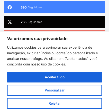
390
Seguidores
265
Seguidores
228
Inscritos
Valorizamos sua privacidade
Utilizamos cookies para aprimorar sua experiência de
2.733
Seguidores
navegação, exibir anúncios ou conteúdo personalizado e
analisar nosso tráfego. Ao clicar em “Aceitar todos”, você
concorda com nosso uso de cookies.
© Copyright 2026
Charlem Sarges
. Todos os direitos reservados |
Aceitar tudo
Hospedado por
i9 Digital
Personalizar
Início
Sobre
Equipe
Facebook
X
YouTube
Instagram
WhatsApp
Rejeitar