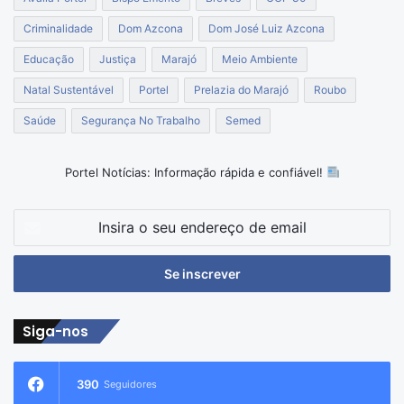
Criminalidade
Dom Azcona
Dom José Luiz Azcona
Educação
Justiça
Marajó
Meio Ambiente
Natal Sustentável
Portel
Prelazia do Marajó
Roubo
Saúde
Segurança No Trabalho
Semed
Portel Notícias: Informação rápida e confiável!
Insira
o
seu
endereço
de
email
Siga-nos
390
Seguidores