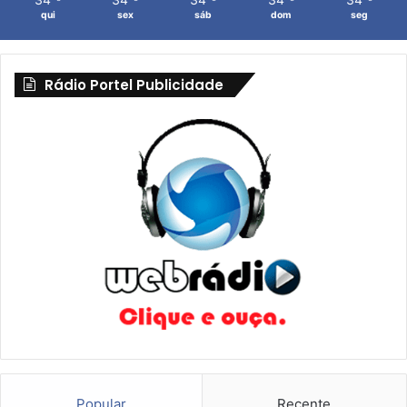
qui
sex
sáb
dom
seg
Rádio Portel Publicidade
Popular
Recente