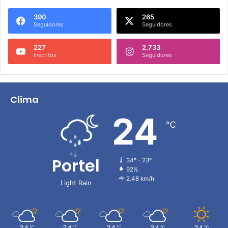
390
265
Seguidores
Seguidores
227
2.733
Inscritos
Seguidores
Clima
24
℃
Portel
34º - 23º
92%
2.48 km/h
Light Rain
34
34
34
34
34
℃
℃
℃
℃
℃