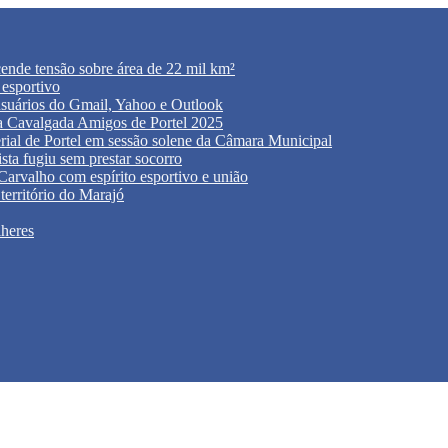
acende tensão sobre área de 22 mil km²
 esportivo
usuários do Gmail, Yahoo e Outlook
 da Cavalgada Amigos de Portel 2025
rial de Portel em sessão solene da Câmara Municipal
sta fugiu sem prestar socorro
rvalho com espírito esportivo e união
território do Marajó
lheres