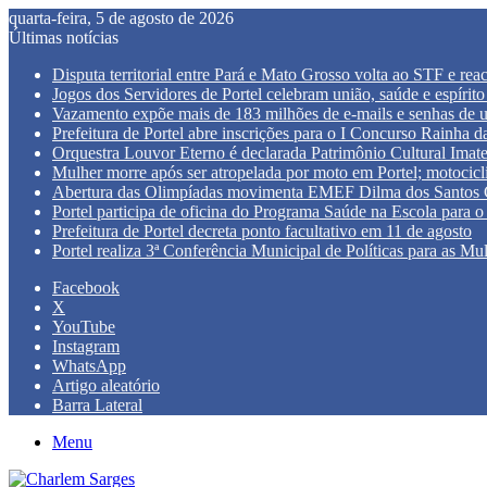
quarta-feira, 5 de agosto de 2026
Últimas notícias
Disputa territorial entre Pará e Mato Grosso volta ao STF e re
Jogos dos Servidores de Portel celebram união, saúde e espírito
Vazamento expõe mais de 183 milhões de e-mails e senhas de 
Prefeitura de Portel abre inscrições para o I Concurso Rainha
Orquestra Louvor Eterno é declarada Patrimônio Cultural Imate
Mulher morre após ser atropelada por moto em Portel; motocicli
Abertura das Olimpíadas movimenta EMEF Dilma dos Santos Ca
Portel participa de oficina do Programa Saúde na Escola para o 
Prefeitura de Portel decreta ponto facultativo em 11 de agosto
Portel realiza 3ª Conferência Municipal de Políticas para as Mu
Facebook
X
YouTube
Instagram
WhatsApp
Artigo aleatório
Barra Lateral
Menu