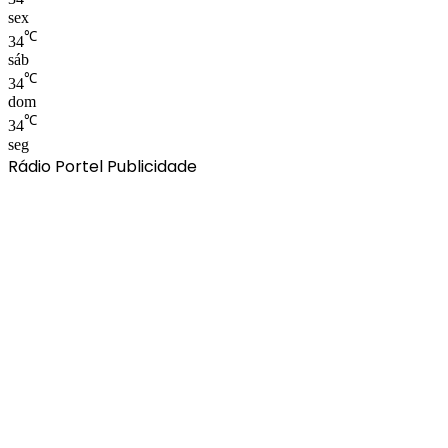
sex
℃
34
sáb
℃
34
dom
℃
34
seg
Rádio Portel Publicidade