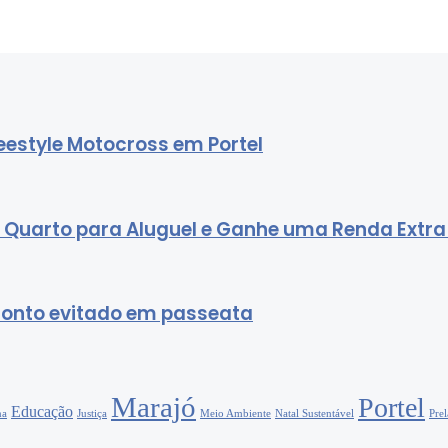
estyle Motocross em Portel
u Quarto para Aluguel e Ganhe uma Renda Extra
ronto evitado em passeata
Marajó
Portel
Educação
na
Justiça
Meio Ambiente
Natal Sustentável
Pre