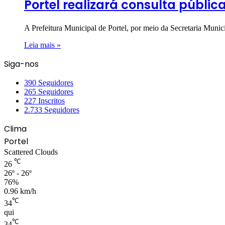
Portel realizará consulta públ
A Prefeitura Municipal de Portel, por meio da Secretaria M
Leia mais »
Siga-nos
390
Seguidores
265
Seguidores
227
Inscritos
2.733
Seguidores
Clima
Portel
Scattered Clouds
℃
26
26º - 26º
76%
0.96 km/h
℃
34
qui
℃
34