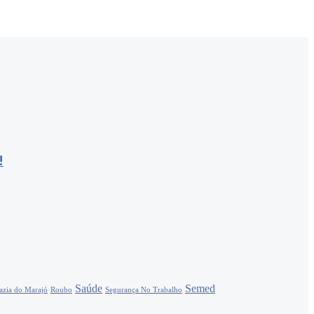
!
Saúde
Semed
lazia do Marajó
Roubo
Segurança No Trabalho