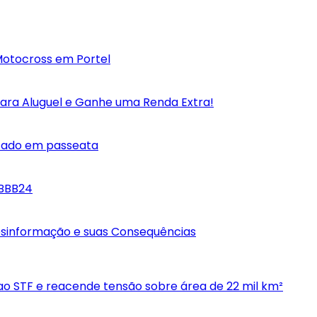
otocross em Portel
para Aluguel e Ganhe uma Renda Extra!
itado em passeata
 BBB24
Desinformação e suas Consequências
 ao STF e reacende tensão sobre área de 22 mil km²