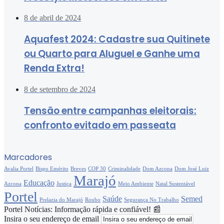
8 de abril de 2024
Aquafest 2024: Cadastre sua Quitinete
ou Quarto para Aluguel e Ganhe uma
Renda Extra!
8 de setembro de 2024
Tensão entre campanhas eleitorais:
confronto evitado em passeata
Marcadores
Avalia Portel
Bispo Emérito
Breves
COP 30
Criminalidade
Dom Azcona
Dom José Luiz
Marajó
Educação
Azcona
Justiça
Meio Ambiente
Natal Sustentável
Portel
Saúde
Semed
Prelazia do Marajó
Roubo
Segurança No Trabalho
Portel Notícias: Informação rápida e confiável! 📰
Insira o seu endereço de email