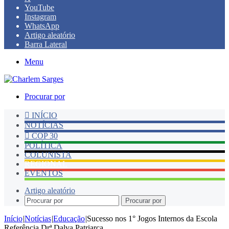
YouTube
Instagram
WhatsApp
Artigo aleatório
Barra Lateral
Menu
Procurar por
INÍCIO
NOTÍCIAS
COP 30
POLÍTICA
COLUNISTA
REGIONAL
EVENTOS
Artigo aleatório
Procurar por
Início
|
Notícias
|
Educação
|
Sucesso nos 1° Jogos Internos da Escola
Referência Drª Dalva Patriarca