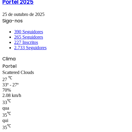
Portel 2025
25 de outubro de 2025
Siga-nos
390
Seguidores
265
Seguidores
227
Inscritos
2.733
Seguidores
Clima
Portel
Scattered Clouds
℃
27
33º - 27º
70%
2.08 km/h
℃
33
qua
℃
35
qui
℃
35