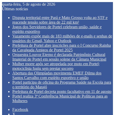
quarta-feira, 5 de agosto de 2026
Últimas notícias
Disputa territorial entre Pará e Mato Grosso volta ao STF e
reacende tensão sobre área de 22 mil km²
Jogos dos Servidores de Portel celebram união, saúde e
espírito esportivo
Vazamento expõe mais de 183 milhões de e-mails e senhas de
usuários do Gmail, Yahoo e Outlook
Prefeitura de Portel abre inscrições para o I Concurso Rainha
da Cavalgada Amigos de Portel 2025
Orquestra Louvor Eterno é declarada Patrimônio Cultural
Imaterial de Portel em sessão solene da Câmara Municipal
Mulher morre após ser atropelada por moto em Portel;
motociclista fugiu sem prestar socorro
Abertura das Olimpíadas movimenta EMEF Dilma dos
Santos Carvalho com espírito esportivo e união
Portel participa de oficina do Programa Saúde na Escola para
o território do Marajó
Prefeitura de Portel decreta ponto facultativo em 11 de agosto
Portel realiza 3ª Conferência Municipal de Políticas para as
Mulheres
Facebook
X