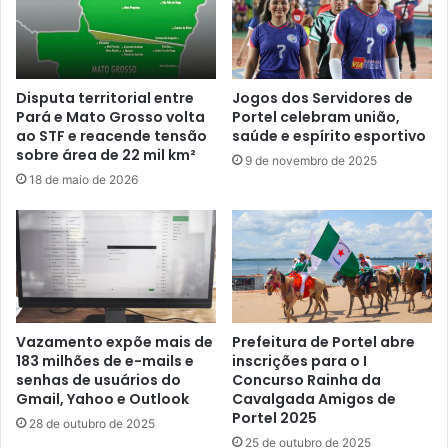
n
e
a
s
l
s
A
o
b
a
Disputa territorial entre
Jogos dos Servidores de
r
4
Pará e Mato Grosso volta
Portel celebram união,
e
ao STF e reacende tensão
saúde e espírito esportivo
ª
sobre área de 22 mil km²
m
C
9 de novembro de 2025
N
o
18 de maio de 2026
o
n
v
f
o
e
s
r
H
ê
o
n
r
c
Vazamento expõe mais de
Prefeitura de Portel abre
i
i
183 milhões de e-mails e
inscrições para o I
z
a
senhas de usuários do
Concurso Rainha da
o
M
Gmail, Yahoo e Outlook
Cavalgada Amigos de
n
u
Portel 2025
28 de outubro de 2025
t
n
25 de outubro de 2025
e