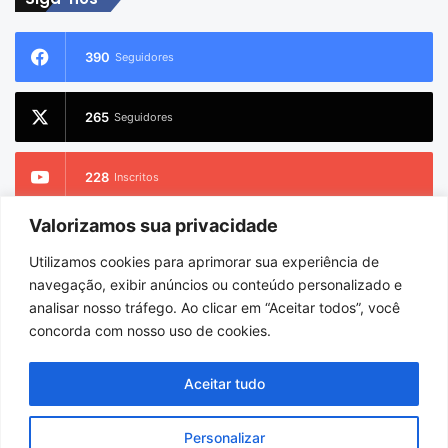
390
Seguidores
265
Seguidores
228
Inscritos
Valorizamos sua privacidade
2.733
Seguidores
Utilizamos cookies para aprimorar sua experiência de
navegação, exibir anúncios ou conteúdo personalizado e
analisar nosso tráfego. Ao clicar em “Aceitar todos”, você
concorda com nosso uso de cookies.
© Copyright 2026
Charlem Sarges
. Todos os direitos reservados |
Hospedado por
i9 Digital
Aceitar tudo
Início
Sobre
Equipe
Personalizar
Facebook
X
YouTube
Instagram
WhatsApp