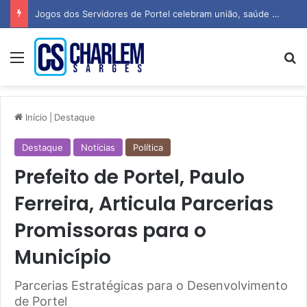
Jogos dos Servidores de Portel celebram união, saúde e espírito esportivo
Menu
P
Início
|
Destaque
Destaque
Notícias
Política
Prefeito de Portel, Paulo
Ferreira, Articula Parcerias
Promissoras para o
Município
Parcerias Estratégicas para o Desenvolvimento
de Portel