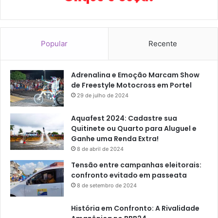
n
c
i
a
Popular
Recente
Adrenalina e Emoção Marcam Show
de Freestyle Motocross em Portel
29 de julho de 2024
Aquafest 2024: Cadastre sua
Quitinete ou Quarto para Aluguel e
Ganhe uma Renda Extra!
8 de abril de 2024
Tensão entre campanhas eleitorais:
confronto evitado em passeata
8 de setembro de 2024
História em Confronto: A Rivalidade