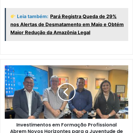
Leia também:
Pará Registra Queda de 29%
nos Alertas de Desmatamento em Maio e Obtém
Maior Redução da Amazônia Legal
I
n
v
e
s
t
i
m
e
Investimentos em Formação Profissional
n
Abrem Novos Horizontes para a Juventude de
t