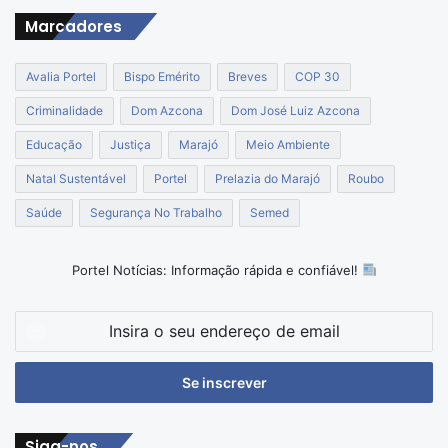
Marcadores
Avalia Portel
Bispo Emérito
Breves
COP 30
Criminalidade
Dom Azcona
Dom José Luiz Azcona
Educação
Justiça
Marajó
Meio Ambiente
Natal Sustentável
Portel
Prelazia do Marajó
Roubo
Saúde
Segurança No Trabalho
Semed
Portel Notícias: Informação rápida e confiável!
Insira
o
seu
endereço
de
email
Siga-nos