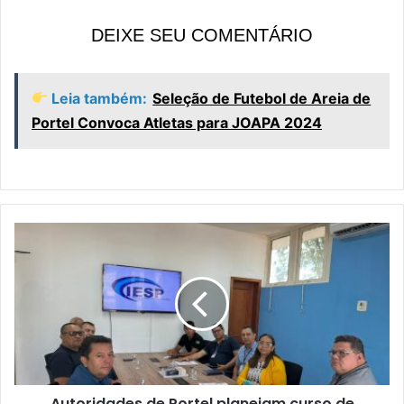
DEIXE SEU COMENTÁRIO
Leia também:
Seleção de Futebol de Areia de
Portel Convoca Atletas para JOAPA 2024
A
u
t
o
r
i
d
a
d
Autoridades de Portel planejam curso de
e