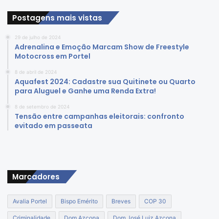
Postagens mais vistas
29 de julho de 2024
Adrenalina e Emoção Marcam Show de Freestyle
Motocross em Portel
8 de abril de 2024
Aquafest 2024: Cadastre sua Quitinete ou Quarto
para Aluguel e Ganhe uma Renda Extra!
8 de setembro de 2024
Tensão entre campanhas eleitorais: confronto
evitado em passeata
Marcadores
Avalia Portel
Bispo Emérito
Breves
COP 30
Criminalidade
Dom Azcona
Dom José Luiz Azcona