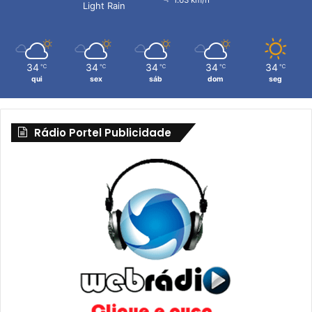
1.63 km/h
Light Rain
34
34
34
34
34
℃
℃
℃
℃
℃
qui
sex
sáb
dom
seg
Rádio Portel Publicidade