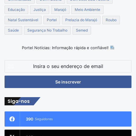
Educação
Justiça
Marajó
Meio Ambiente
Natal Sustentável
Portel
Prelazia do Marajó
Roubo
Saúde
Segurança No Trabalho
Semed
Portel Notícias: Informação rápida e confiável!
Insira
o
seu
endereço
de
email
Siga-nos
390
Seguidores