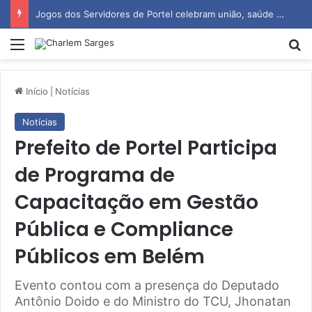
Jogos dos Servidores de Portel celebram união, saúde e espírito esportivo
Menu
P
Início
|
Notícias
Notícias
Prefeito de Portel Participa
de Programa de
Capacitação em Gestão
Pública e Compliance
Públicos em Belém
Evento contou com a presença do Deputado
Antônio Doido e do Ministro do TCU, Jhonatan