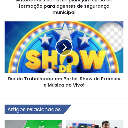
formação para agentes de segurança
s
d
municipal
e
P
D
o
i
r
a
t
d
e
o
l
T
p
r
l
a
a
b
n
Dia do Trabalhador em Portel: Show de Prêmios
a
e
e Música ao Vivo!
l
j
h
a
a
m
d
c
Artigos relacionados
o
u
r
r
e
s
m