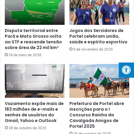
o
P
d
o
e
r
f
t
o
e
Disputa territorial entre
Jogos dos Servidores de
r
Pará e Mato Grosso volta
Portel celebram união,
l
m
ao STF e reacende tensão
saúde e espírito esportivo
:
sobre área de 22 mil km²
a
S
9 de novembro de 2025
ç
h
18 de maio de 2026
ã
o
o
w
p
d
a
e
r
P
a
r
a
ê
Vazamento expõe mais de
Prefeitura de Portel abre
g
m
183 milhões de e-mails e
inscrições para o I
e
i
senhas de usuários do
Concurso Rainha da
n
o
Gmail, Yahoo e Outlook
Cavalgada Amigos de
t
s
Portel 2025
28 de outubro de 2025
e
e
25 de outubro de 2025