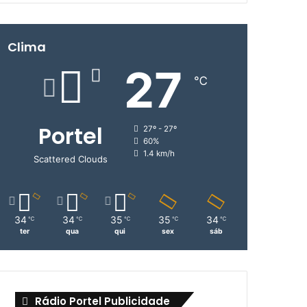
Clima
27
℃
Portel
27º - 27º
60%
1.4 km/h
Scattered Clouds
34
34
35
35
34
℃
℃
℃
℃
℃
ter
qua
qui
sex
sáb
Rádio Portel Publicidade