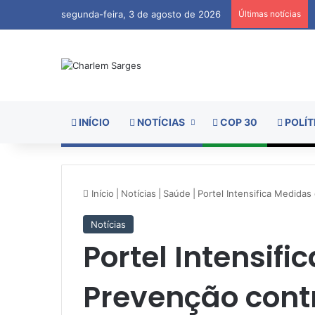
segunda-feira, 3 de agosto de 2026
Últimas notícias
INÍCIO
NOTÍCIAS
COP 30
POLÍT
Início
|
Notícias
|
Saúde
|
Portel Intensifica Medida
Notícias
Portel Intensif
Prevenção cont