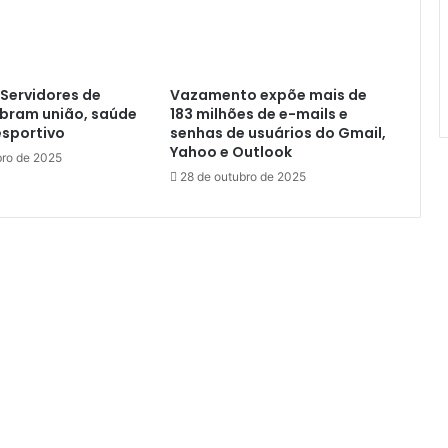
C
e
l
e
b
Servidores de
Vazamento expõe mais de
r
ebram união, saúde
183 milhões de e-mails e
a
esportivo
senhas de usuários do Gmail,
ç
Yahoo e Outlook
ro de 2025
õ
28 de outubro de 2025
e
s
c
o
m
a
E
n
t
r
e
g
a