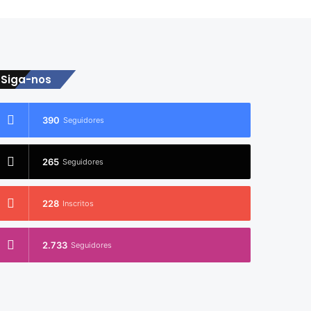
Siga-nos
390
Seguidores
265
Seguidores
228
Inscritos
2.733
Seguidores