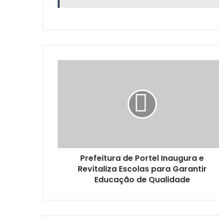
P
r
e
f
e
i
t
u
r
Prefeitura de Portel Inaugura e
a
Revitaliza Escolas para Garantir
d
e
Educação de Qualidade
P
o
r