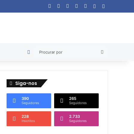
Facebook
X
YouTube
Instagram
WhatsApp
Artigo aleatório
Barra Lateral
Artigo aleatório
Procurar
por
Siga-nos
390
265
Seguidores
Seguidores
228
2.733
Inscritos
Seguidores