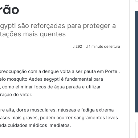
rão
ypti são reforçadas para proteger a
stações mais quentes
292
1 minuto de leitura
reocupação com a dengue volta a ser pauta em Portel.
elo mosquito Aedes aegypti é fundamental para
 como eliminar focos de água parada e utilizar
eração do vetor.
e alta, dores musculares, náuseas e fadiga extrema
 casos mais graves, podem ocorrer sangramentos leves
nda cuidados médicos imediatos.