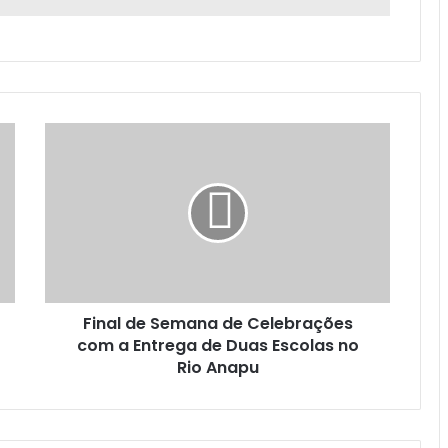
F
i
n
a
l
d
e
S
e
Final de Semana de Celebrações
m
com a Entrega de Duas Escolas no
a
n
Rio Anapu
a
d
e