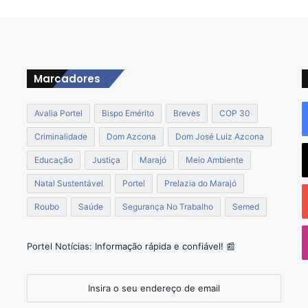
d
e
D
u
a
Marcadores
s
E
s
Avalia Portel
Bispo Emérito
Breves
COP 30
c
Criminalidade
Dom Azcona
Dom José Luiz Azcona
o
l
Educação
Justiça
Marajó
Meio Ambiente
a
s
Natal Sustentável
Portel
Prelazia do Marajó
n
Roubo
Saúde
Segurança No Trabalho
Semed
o
o
R
i
Portel Notícias: Informação rápida e confiável! 📰
o
A
Insira
n
o
a