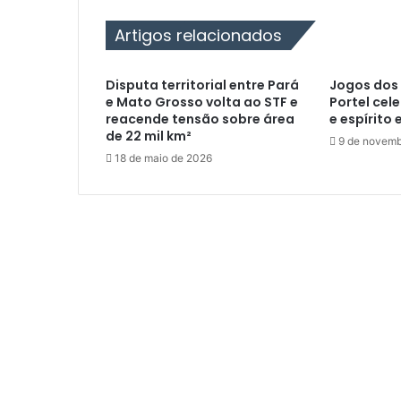
t
e
Artigos relacionados
l
I
n
Disputa territorial entre Pará
Jogos dos 
a
e Mato Grosso volta ao STF e
Portel cel
u
reacende tensão sobre área
e espírito 
g
de 22 mil km²
9 de novemb
u
18 de maio de 2026
r
a
e
R
e
v
i
t
a
l
i
z
a