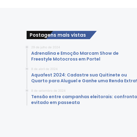
E
s
c
o
l
Postagens mais vistas
a
s
29 de julho de 2024
p
Adrenalina e Emoção Marcam Show de
a
Freestyle Motocross em Portel
r
a
8 de abril de 2024
Aquafest 2024: Cadastre sua Quitinete ou
G
Quarto para Aluguel e Ganhe uma Renda Extra!
a
r
8 de setembro de 2024
a
Tensão entre campanhas eleitorais: confront
n
evitado em passeata
t
i
r
E
d