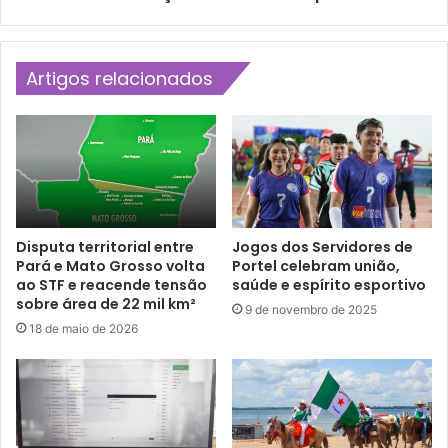
i
g
o
i
r
t
i
Artigos relacionados
a
t
l
á
:
r
O
i
C
o
r
e
e
m
s
P
c
Disputa territorial entre
Jogos dos Servidores de
o
Pará e Mato Grosso volta
Portel celebram união,
i
r
ao STF e reacende tensão
saúde e espírito esportivo
m
sobre área de 22 mil km²
t
e
9 de novembro de 2025
e
n
18 de maio de 2026
l
t
:
o
I
d
n
a
a
s