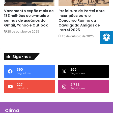
u
R
g
e
Vazamento expõe mais de
Prefeitura de Portel abre
u
d
183 milhões de e-mails e
inscrições para o I
r
e
senhas de usuários do
Concurso Rainha da
a
s
Gmail, Yahoo e Outlook
Cavalgada Amigos de
ç
d
Portel 2025
28 de outubro de 2025
ã
e
25 de outubro de 2025
o
D
d
e
e
s
N
i
Siga-nos
o
n
v
f
390
265
a
o
Seguidores
Seguidores
s
r
E
m
227
2.733
s
a
Inscritos
Seguidores
c
ç
o
ã
l
o
a
e
Clima
s
s