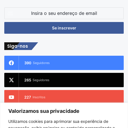
Insira
o
seu
endereço
de
email
Siga-nos
390
Seguidores
265
Seguidores
227
Inscritos
Valorizamos sua privacidade
2.733
Seguidores
Utilizamos cookies para aprimorar sua experiência de
navegação, exibir anúncios ou conteúdo personalizado e