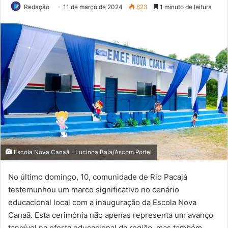
Redação
11 de março de 2024
623
1 minuto de leitura
Escola Nova Canaã - Lucinha Baia/Ascom Portel
No último domingo, 10, comunidade de Rio Pacajá
testemunhou um marco significativo no cenário
educacional local com a inauguração da Escola Nova
Canaã. Esta cerimônia não apenas representa um avanço
tangível na oferta educacional da região, mas também