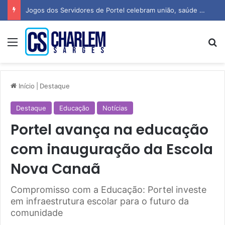
Jogos dos Servidores de Portel celebram união, saúde e espírito esportivo
Menu
P
Início
|
Destaque
Destaque
Educação
Notícias
Portel avança na educação
com inauguração da Escola
Nova Canaã
Compromisso com a Educação: Portel investe
em infraestrutura escolar para o futuro da
comunidade