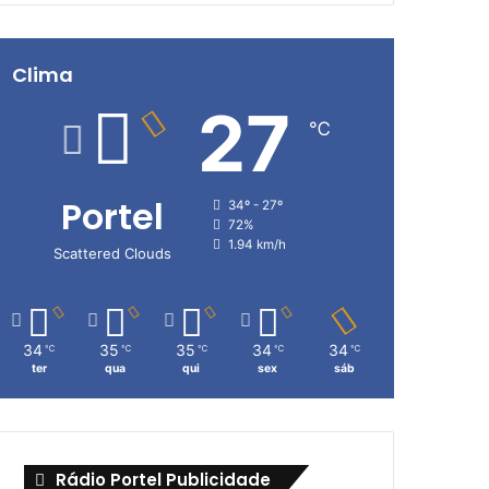
Clima
27
℃
Portel
34º - 27º
72%
1.94 km/h
Scattered Clouds
34
35
35
34
34
℃
℃
℃
℃
℃
ter
qua
qui
sex
sáb
Rádio Portel Publicidade