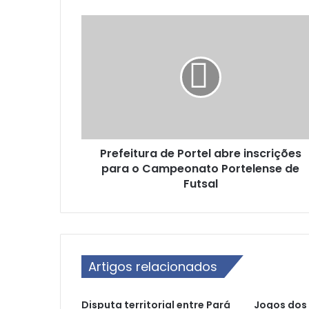
P
r
e
f
e
i
t
u
r
Prefeitura de Portel abre inscrições
a
para o Campeonato Portelense de
d
e
Futsal
P
o
r
t
e
Artigos relacionados
l
a
b
Disputa territorial entre Pará
Jogos dos 