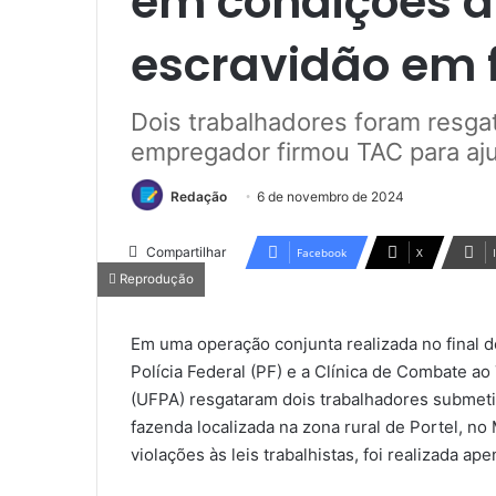
em condições a
escravidão em 
Dois trabalhadores foram resga
empregador firmou TAC para aju
Redação
6 de novembro de 2024
Compartilhar
Facebook
X
Reprodução
Em uma operação conjunta realizada no final d
Polícia Federal (PF) e a Clínica de Combate a
(UFPA) resgataram dois trabalhadores submet
fazenda localizada na zona rural de Portel, no
violações às leis trabalhistas, foi realizada a