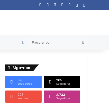
Facebook
X
YouTube
Instagram
WhatsApp
Artigo aleatório
Barra Lateral
Artigo aleatório
Procurar
por
Siga-nos
390
265
Seguidores
Seguidores
228
2.733
Inscritos
Seguidores