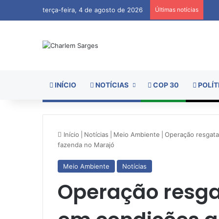
terça-feira, 4 de agosto de 2026
Últimas notícias
INÍCIO
NOTÍCIAS
COP 30
POLÍT
Início
|
Notícias
|
Meio Ambiente
|
Operação resgata
fazenda no Marajó
Meio Ambiente
Notícias
Operação resga