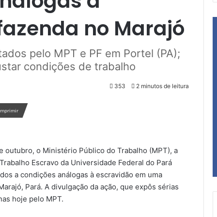
nálogas à
fazenda no Marajó
tados pelo MPT e PF em Portel (PA);
star condições de trabalho
353
2 minutos de leitura
Imprimir
e outubro, o Ministério Público do Trabalho (MPT), a
o Trabalho Escravo da Universidade Federal do Pará
idos a condições análogas à escravidão em uma
 Marajó, Pará. A divulgação da ação, que expôs sérias
penas hoje pelo MPT.