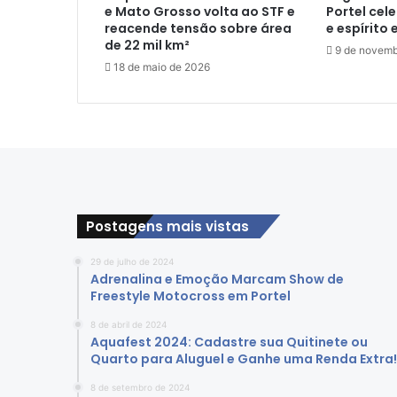
r
e Mato Grosso volta ao STF e
Portel cel
e
reacende tensão sobre área
e espírito 
i
de 22 mil km²
9 de novemb
n
18 de maio de 2026
s
c
r
i
ç
õ
e
s
Postagens mais vistas
p
a
29 de julho de 2024
r
Adrenalina e Emoção Marcam Show de
a
Freestyle Motocross em Portel
o
C
8 de abril de 2024
a
Aquafest 2024: Cadastre sua Quitinete ou
Quarto para Aluguel e Ganhe uma Renda Extra!
m
p
8 de setembro de 2024
e