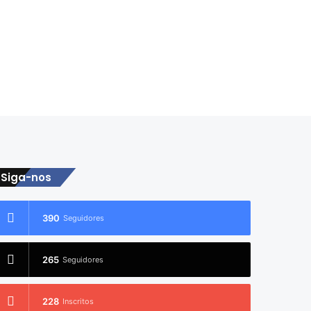
Siga-nos
390
Seguidores
265
Seguidores
228
Inscritos