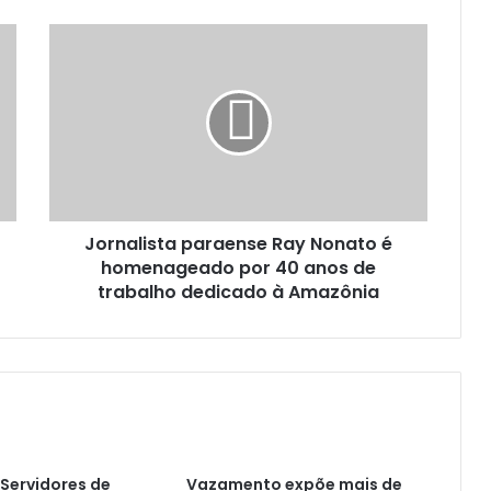
J
o
r
n
a
l
i
s
t
Jornalista paraense Ray Nonato é
a
homenageado por 40 anos de
p
a
trabalho dedicado à Amazônia
r
a
e
n
s
e
R
a
Servidores de
Vazamento expõe mais de