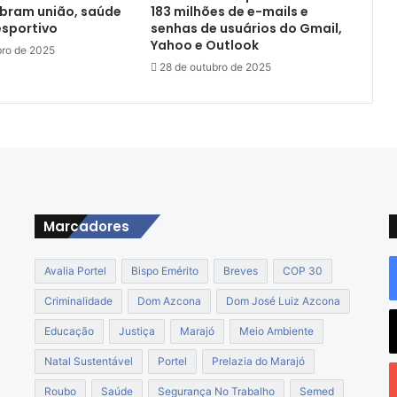
y
ebram união, saúde
183 milhões de e-mails e
N
esportivo
senhas de usuários do Gmail,
o
Yahoo e Outlook
ro de 2025
n
28 de outubro de 2025
a
t
o
é
h
o
m
e
Marcadores
n
a
g
Avalia Portel
Bispo Emérito
Breves
COP 30
e
a
Criminalidade
Dom Azcona
Dom José Luiz Azcona
d
Educação
Justiça
Marajó
Meio Ambiente
o
p
Natal Sustentável
Portel
Prelazia do Marajó
o
Roubo
Saúde
Segurança No Trabalho
Semed
r