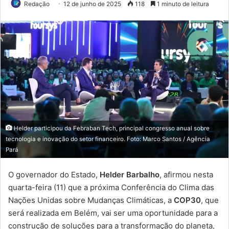
Redação
12 de junho de 2025
118
1 minuto de leitura
Helder participou da Febraban Tech, principal congresso anual sobre
tecnologia e inovação do setor financeiro. Foto: Marco Santos / Agência
Pará
O governador do Estado,
Helder Barbalho
, afirmou nesta
quarta-feira (11) que a próxima Conferência do Clima das
Nações Unidas sobre Mudanças Climáticas, a
COP30
, que
será realizada em Belém, vai ser uma oportunidade para a
construção de soluções para a transformação do planeta,