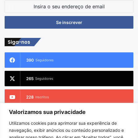
Insira
o
seu
endereço
de
email
Siga-nos
390
Seguidores
265
Seguidores
228
Inscritos
Valorizamos sua privacidade
2.733
Seguidores
Utilizamos cookies para aprimorar sua experiência de
navegação, exibir anúncios ou conteúdo personalizado e
analisar nosso tráfego. Ao clicar em “Aceitar todos”, você