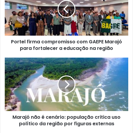
t
e
l
f
i
r
Portel firma compromisso com GAEPE Marajó
m
para fortalecer a educação na região
a
c
o
M
m
a
p
r
r
a
o
j
m
ó
i
n
s
ã
s
o
o
Marajó não é cenário: população critica uso
é
c
político da região por figuras externas
c
o
e