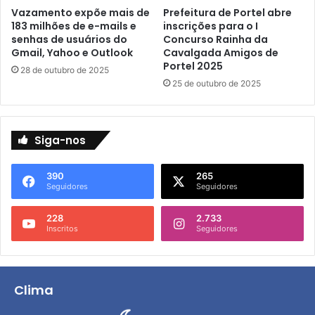
a
Vazamento expõe mais de
Prefeitura de Portel abre
e
u
183 milhões de e-mails e
inscrições para o I
c
s
senhas de usuários do
Concurso Rainha da
e
o
Gmail, Yahoo e Outlook
Cavalgada Amigos de
r
p
Portel 2025
28 de outubro de 2025
a
o
25 de outubro de 2025
e
l
d
í
u
t
c
i
Siga-nos
a
c
ç
o
390
265
ã
d
Seguidores
Seguidores
o
a
n
r
228
2.733
a
e
Inscritos
Seguidores
r
g
e
i
g
ã
i
o
Clima
ã
p
o
o