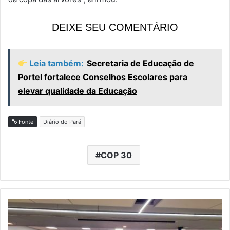
DEIXE SEU COMENTÁRIO
Leia também:
Secretaria de Educação de
Portel fortalece Conselhos Escolares para
elevar qualidade da Educação
Fonte
Diário do Pará
COP 30
P
o
r