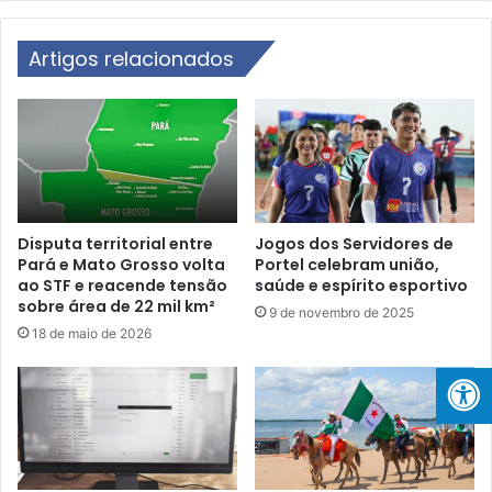
m
n
G
á
A
Artigos relacionados
r
E
i
P
o
E
:
M
p
a
o
r
p
a
u
j
l
Disputa territorial entre
Jogos dos Servidores de
ó
Pará e Mato Grosso volta
Portel celebram união,
a
ao STF e reacende tensão
saúde e espírito esportivo
p
ç
sobre área de 22 mil km²
a
ã
9 de novembro de 2025
r
o
18 de maio de 2026
a
c
f
r
o
i
r
t
t
i
a
c
l