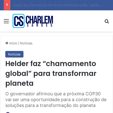
Vazamento expõe mais de 183 milhões de e-mails e senhas de usuários do Gmail, Yahoo e Outlook
Menu
P
Início
|
Notícias
Notícias
Helder faz “chamamento
global” para transformar
planeta
O governador afirmou que a próxima COP30
vai ser uma oportunidade para a construção de
soluções para a transformação do planeta