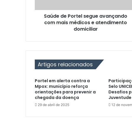
P
o
Saúde de Portel segue avançando
r
com mais médicos e atendimento
t
e
domiciliar
l
s
e
g
u
Artigos relacionados
e
a
v
Portel em alerta contra a
Participaç
a
Mpox: município reforça
Selo UNICE
n
orientações para prevenir a
Desafios p
ç
chegada da doença
Juventude
a
29 de abril de 2025
12 de novem
n
d
o
c