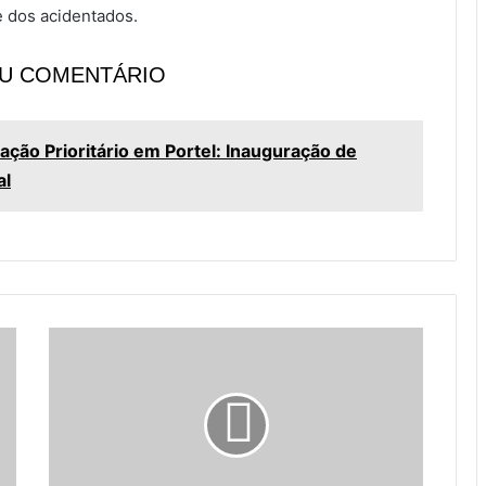
e dos acidentados.
EU COMENTÁRIO
ção Prioritário em Portel: Inauguração de
al
P
o
r
t
e
l
e