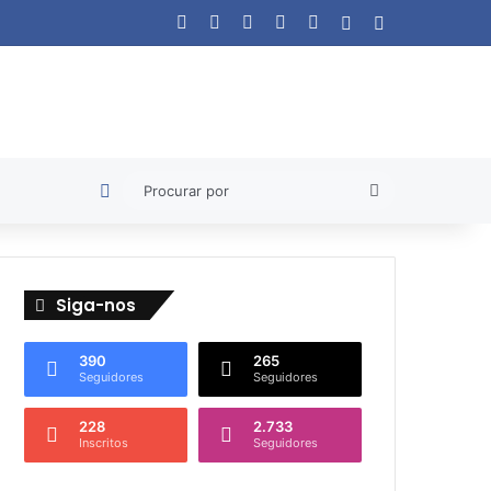
Facebook
X
YouTube
Instagram
WhatsApp
Artigo aleatório
Barra Lateral
Artigo aleatório
Procurar
por
Siga-nos
390
265
Seguidores
Seguidores
228
2.733
Inscritos
Seguidores