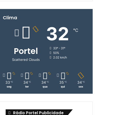
Clima
32
℃
Portel
33º - 31º
50%
2.02 km/h
Scattered Clouds
33
34
34
35
34
℃
℃
℃
℃
℃
seg
ter
qua
qui
sex
Rádio Portel Publicidade