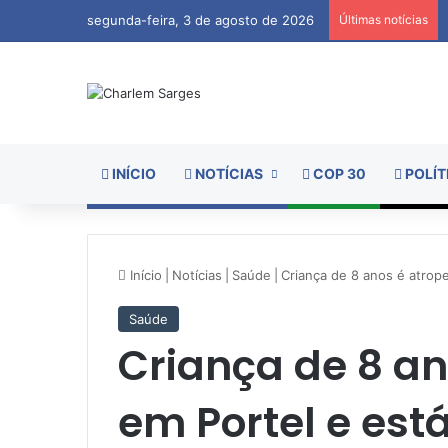
segunda-feira, 3 de agosto de 2026
Últimas notícias
INÍCIO
NOTÍCIAS
COP 30
POLÍT
Início
|
Notícias
|
Saúde
|
Criança de 8 anos é atrop
Saúde
Criança de 8 an
em Portel e est