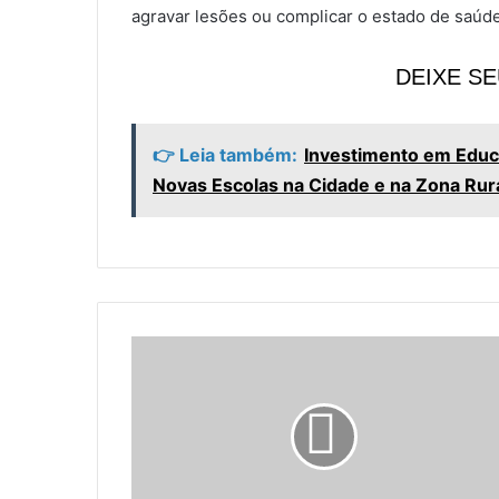
agravar lesões ou complicar o estado de saúd
DEIXE S
👉 Leia também:
Investimento em Educa
Novas Escolas na Cidade e na Zona Rur
S
a
ú
d
e
d
e