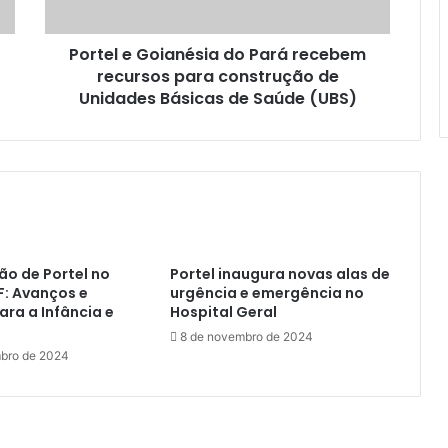
G
o
Portel e Goianésia do Pará recebem
i
recursos para construção de
a
n
Unidades Básicas de Saúde (UBS)
é
s
i
a
d
o
P
a
ão de Portel no
Portel inaugura novas alas de
r
F: Avanços e
urgência e emergência no
á
ara a Infância e
Hospital Geral
r
8 de novembro de 2024
e
bro de 2024
c
e
b
e