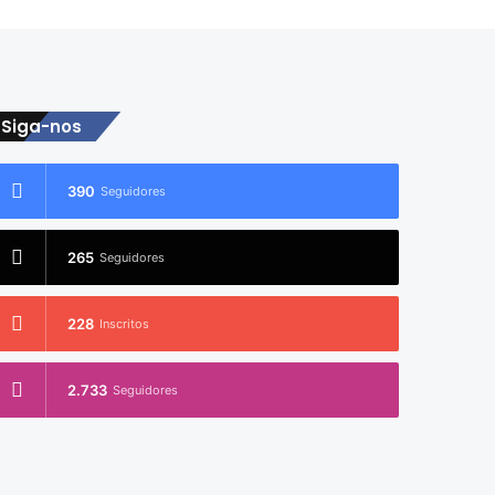
Siga-nos
390
Seguidores
265
Seguidores
228
Inscritos
2.733
Seguidores