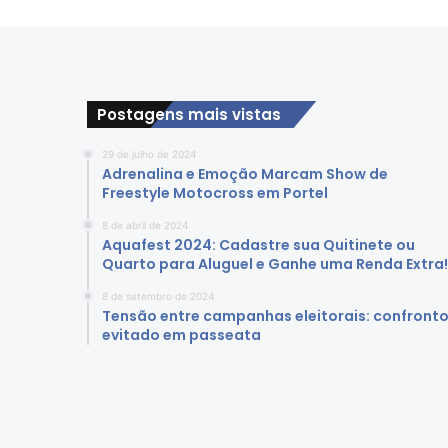
o
m
m
a
i
s
Postagens mais vistas
m
é
29 de julho de 2024
d
Adrenalina e Emoção Marcam Show de
Freestyle Motocross em Portel
i
c
8 de abril de 2024
o
Aquafest 2024: Cadastre sua Quitinete ou
s
Quarto para Aluguel e Ganhe uma Renda Extra!
e
a
8 de setembro de 2024
Tensão entre campanhas eleitorais: confront
t
evitado em passeata
e
n
d
i
m
e