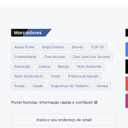
m
r
e
c
u
r
Marcadores
s
o
Avalia Portel
Bispo Emérito
Breves
COP 30
s
p
Criminalidade
Dom Azcona
Dom José Luiz Azcona
a
Educação
Justiça
Marajó
Meio Ambiente
r
a
Natal Sustentável
Portel
Prelazia do Marajó
c
o
Roubo
Saúde
Segurança No Trabalho
Semed
o
n
s
Portel Notícias: Informação rápida e confiável! 📰
t
r
u
Insira
ç
o
ã