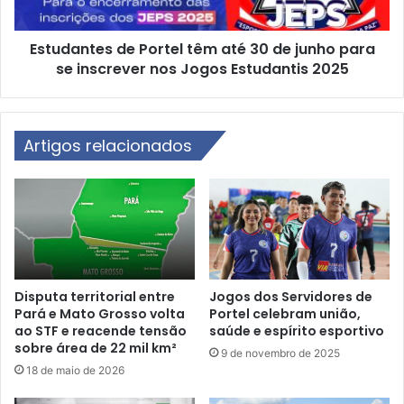
a
t
ç
e
ã
Estudantes de Portel têm até 30 de junho para
s
o
se inscrever nos Jogos Estudantis 2025
d
i
e
n
P
c
o
l
Artigos relacionados
r
u
t
s
e
i
l
v
t
a
ê
c
m
o
a
m
t
Disputa territorial entre
Jogos dos Servidores de
e
Pará e Mato Grosso volta
Portel celebram união,
é
ao STF e reacende tensão
saúde e espírito esportivo
l
3
sobre área de 22 mil km²
a
0
9 de novembro de 2025
b
d
18 de maio de 2026
o
e