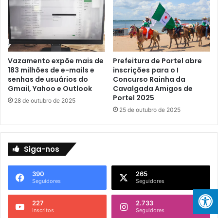
r
j
a
u
ç
n
ã
h
o
o
d
p
Vazamento expõe mais de
Prefeitura de Portel abre
e
a
183 milhões de e-mails e
inscrições para o I
P
r
senhas de usuários do
Concurso Rainha da
l
a
Gmail, Yahoo e Outlook
Cavalgada Amigos de
a
s
Portel 2025
28 de outubro de 2025
n
e
25 de outubro de 2025
o
i
s
n
d
s
e
c
Siga-nos
E
r
n
e
390
265
s
v
Seguidores
Seguidores
i
e
n
r
227
2.733
o
n
Inscritos
Seguidores
I
o