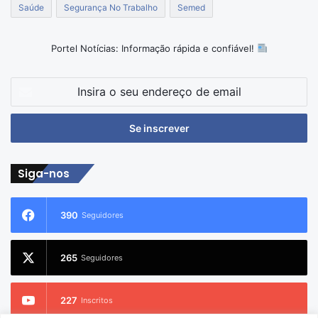
Saúde
Segurança No Trabalho
Semed
Portel Notícias: Informação rápida e confiável!
Insira
o
seu
endereço
de
email
Siga-nos
390
Seguidores
265
Seguidores
227
Inscritos