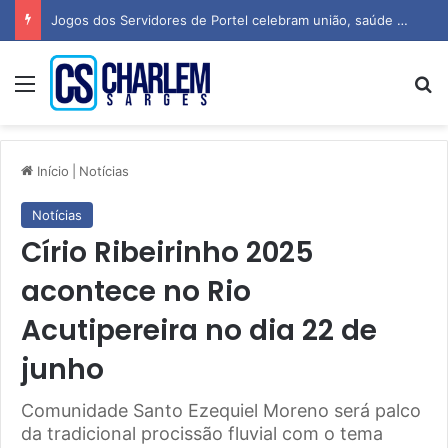
Jogos dos Servidores de Portel celebram união, saúde e espírito esportivo
Menu
P
Início
|
Notícias
Notícias
Círio Ribeirinho 2025
acontece no Rio
Acutipereira no dia 22 de
junho
Comunidade Santo Ezequiel Moreno será palco
da tradicional procissão fluvial com o tema