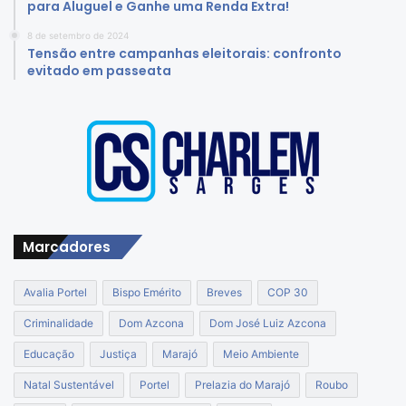
para Aluguel e Ganhe uma Renda Extra!
8 de setembro de 2024
Tensão entre campanhas eleitorais: confronto
evitado em passeata
Marcadores
Avalia Portel
Bispo Emérito
Breves
COP 30
Criminalidade
Dom Azcona
Dom José Luiz Azcona
Educação
Justiça
Marajó
Meio Ambiente
Natal Sustentável
Portel
Prelazia do Marajó
Roubo