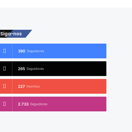
Siga-nos
390
Seguidores
265
Seguidores
227
Inscritos
2.733
Seguidores