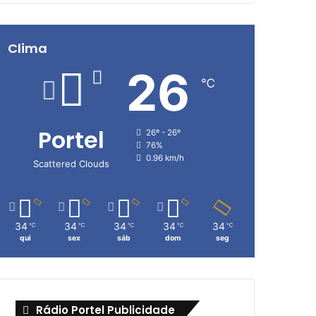
Clima
26
℃
Portel
26º - 26º
76%
0.96 km/h
Scattered Clouds
34
34
34
34
34
℃
℃
℃
℃
℃
qui
sex
sáb
dom
seg
Rádio Portel Publicidade