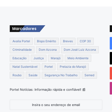
Marcadores
Avalia Portel
Bispo Emérito
Breves
COP 30
Criminalidade
Dom Azcona
Dom José Luiz Azcona
Educação
Justiça
Marajó
Meio Ambiente
Natal Sustentável
Portel
Prelazia do Marajó
Roubo
Saúde
Segurança No Trabalho
Semed
o
Portel Notícias: Informação rápida e confiável! 📰
Insira
o