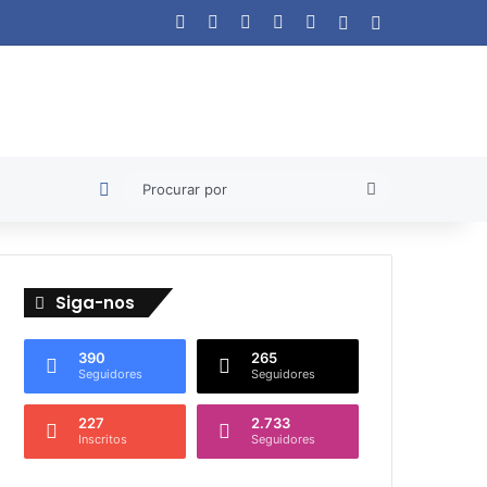
Facebook
X
YouTube
Instagram
WhatsApp
Artigo aleatório
Barra Lateral
Artigo aleatório
Procurar
por
Siga-nos
390
265
Seguidores
Seguidores
227
2.733
Inscritos
Seguidores